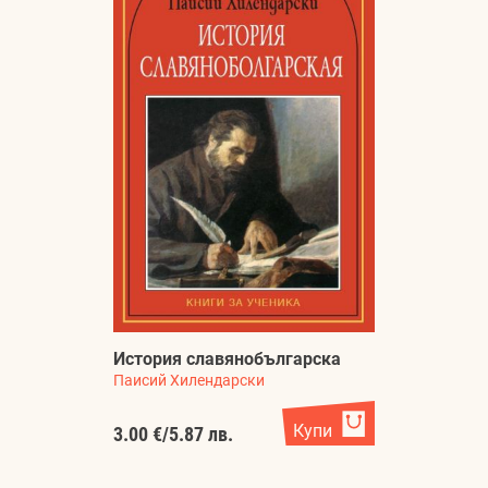
История славянобългарска
Паисий Хилендарски
Купи
3.00 €
/
5.87 лв.