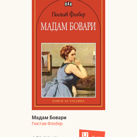
Мадам Бовари
Гюстав Флобер