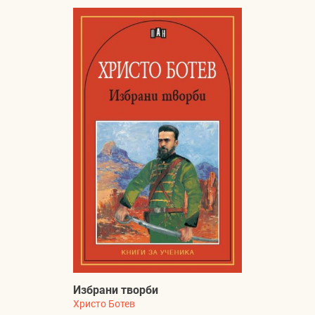
Избрани творби
Христо Ботев