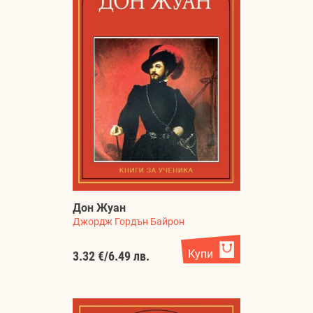
Дон Жуан
Джордж Гордън Байрон
Купи
3.32 €
/
6.49 лв.