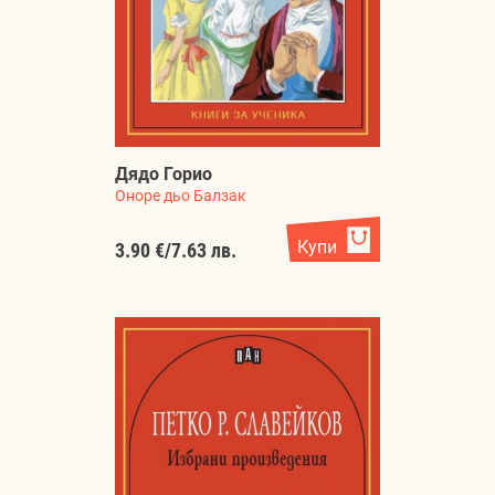
Дядо Горио
Оноре дьо Балзак
Купи
3.90 €
/
7.63 лв.