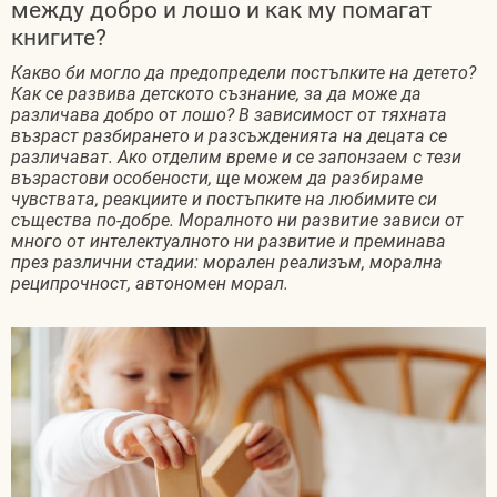
между добро и лошо и как му помагат
книгите?
Какво би могло да предопредели постъпките на детето?
Как се развива детското съзнание, за да може да
различава добро от лошо? В зависимост от тяхната
възраст разбирането и разсъжденията на децата се
различават. Ако отделим време и се запонзаем с тези
възрастови особености, ще можем да разбираме
чувствата, реакциите и постъпките на любимите си
същества по-добре. Моралното ни развитие зависи от
много от интелектуалното ни развитие и преминава
през различни стадии: морален реализъм, морална
реципрочност, автономен морал.