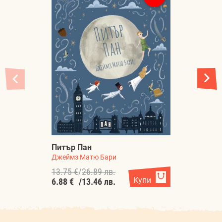
2
Питър Пан
п
Джеймз Матю Бари
Ко
13.75 €
/
26.89 лв.
14
Купи
6.88 €
/
13.46 лв.
7.