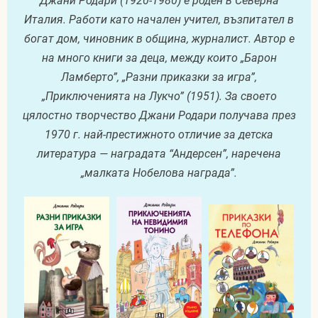
Джани Родари (1920-1980) е роден в Северна
Италия. Работи като начален учител, възпитател в
богат дом, чиновник в община, журналист. Автор е
на много книги за деца, между които „Барон
Ламберто”, „Разни приказки за игра”,
„Приключенията на Лукчо” (1951). За своето
цялостно творчество Джани Родари получава през
1970 г. най-престижното отличие за детска
литература — наградата “Андерсен”, наречена
„малката Нобелова награда”.