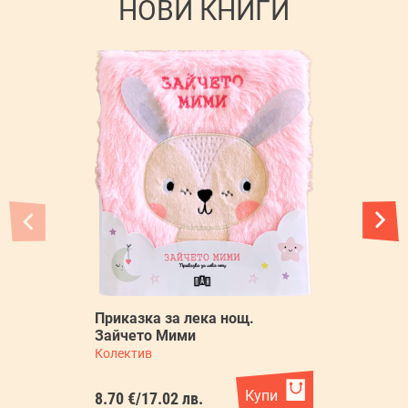
НОВИ КНИГИ
Приказка за лека нощ.
П
Зайчето Мими
Л
Колектив
Ко
Купи
8.70 €
/
17.02 лв.
8.