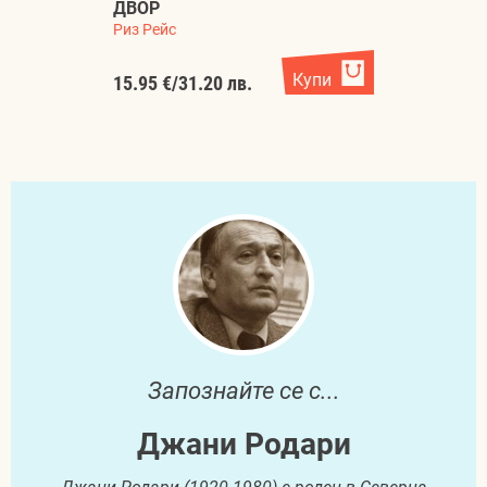
ДВОР
О
Риз Рейс
Ас
Купи
15.95 €
/
31.20 лв.
14
Запознайте се с...
Джани Родари