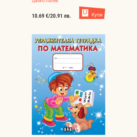
Цанко Лалев
Купи
10.69 €
/
20.91 лв.