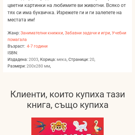
цветни картинки на любимите ви животни. Всяко от
тях си има буквичка. Изрежете ги и ги залепете на
местата им!
Жанр:
Занимателни книжки
,
Забавни задачи и игри
,
Учебни
помагала
Възраст:
4-7 години
ISBN:
Издадена:
2003
, Корица:
мека
, Страници:
20
,
Размери:
200x280 мм
,
Клиенти, които купиха тази
книга, също купиха