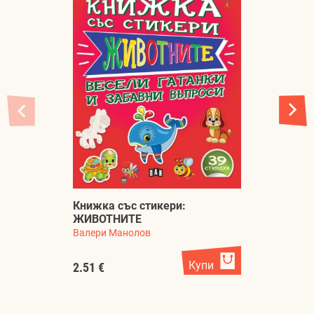
Книжка със стикери:
ЖИВОТНИТЕ
К
Валери Манолов
Ва
Купи
2.51 €
2.