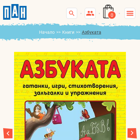
0
Начало
>>
Книги
>>
Азбуката