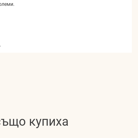
олеми.
,
 също купиха