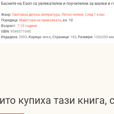
Басните на Езоп са увлекателни и поучителни за малки и г
Жанр:
Световна детска литература
,
Лятно четене
,
След 1 клас
Поредица:
Майстори на приказката
, кн. 10
Възраст:
7-10 години
ISBN:
9546571040
Издадена:
2003
, Корица:
мека
, Страници:
160
, Размери:
130x200 мм
ито купиха тази книга,