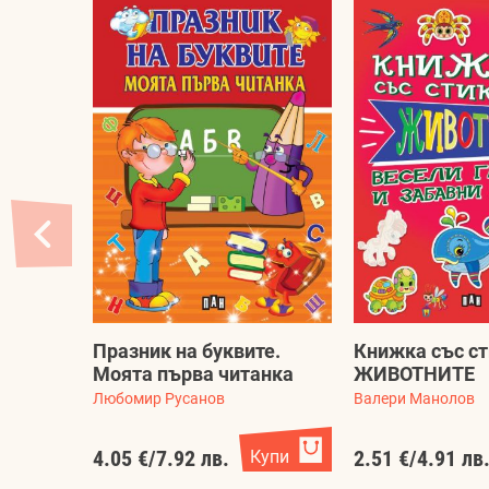
Празник на буквите.
Книжка със ст
Моята първа читанка
ЖИВОТНИТЕ
Любомир Русанов
Валери Манолов
4.05 €
/
7.92 лв.
Купи
2.51 €
/
4.91 лв