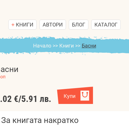
КНИГИ
АВТОРИ
БЛОГ
КАТАЛОГ
Начало
>>
Книги
>>
Басни
Басни
зоп
Купи
.02 €
/
5.91 лв.
За книгата накратко