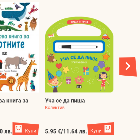
а книга за
Уча се да пиша
Мечо д
Колектив
Ангелина
0 лв.
Купи
5.95 €
/
11.64 лв.
Купи
1.99 €
/