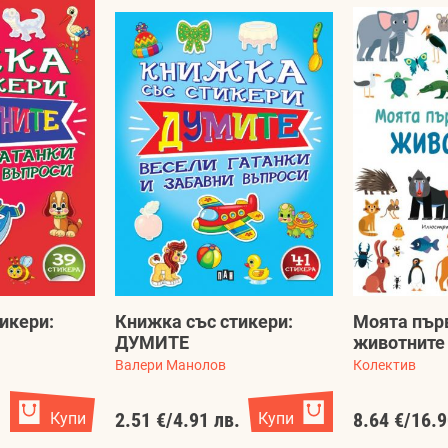
икери:
Книжка със стикери:
Моята първ
ДУМИТЕ
животните
Валери Манолов
Колектив
.
Купи
2.51 €
/
4.91 лв.
Купи
8.64 €
/
16.9