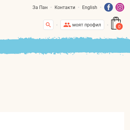
За Пан
Контакти
English
моят профил
0