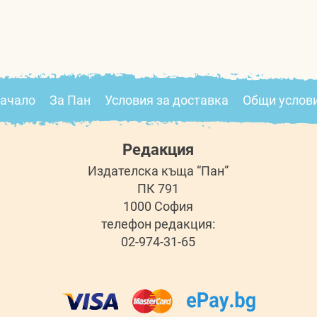
ачало
За Пан
Условия за доставка
Общи услов
Редакция
Издателска къща “Пан”
ПК 791
1000 София
телефон редакция:
02-974-31-65