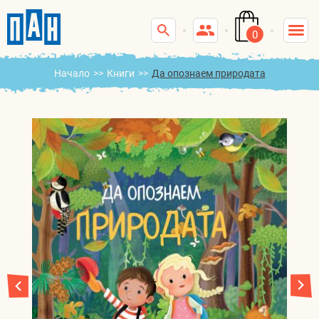
0
Начало
>>
Книги
>>
Да опознаем природата