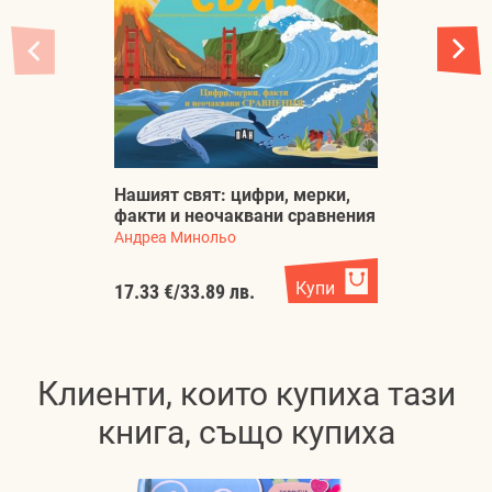
В
М
Нашият свят: цифри, мерки,
и
факти и неочаквани сравнения
ц
Андреа Минольо
Га
Купи
17.33 €
/
33.89 лв.
19
Клиенти, които купиха тази
книга, също купиха