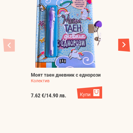
М
Моят таен дневник с еднорози
А
Колектив
Л
Купи
7.62 €
/
14.90 лв.
2.