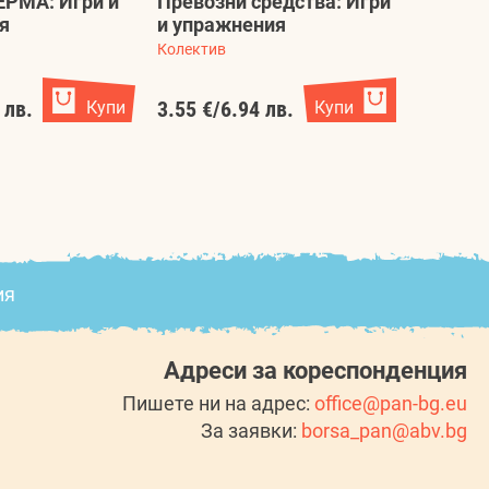
ЕРМА: Игри и
Превозни средства: Игри
Моят та
я
и упражнения
диноза
Колектив
Колектив
 лв.
Купи
3.55 €
/
6.94 лв.
Купи
8.64 €
/
ия
Адреси за кореспонденция
Пишете ни на адрес:
office@pan-bg.eu
За заявки:
borsa_pan@abv.bg