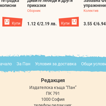
 тетрадка
Дивите лебеди и други
Забавна Ф
ъкописни
приказки
упражнени
Сборник
Колектив
.
Купи
1.12 €
/
2.19 лв.
Купи
3.55 €
/
6.94
ачало
За Пан
Условия за доставка
Общи услов
Редакция
Издателска къща “Пан”
ПК 791
1000 София
телефон редакция: