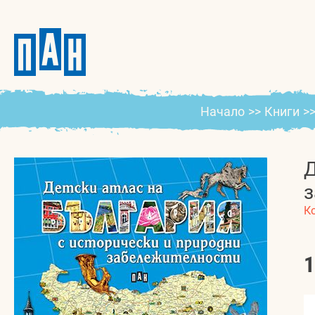
Начало
>>
Книги
>
Д
з
К
1