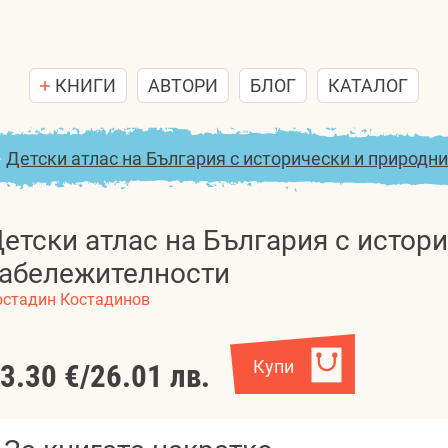
КНИГИ
АВТОРИ
БЛОГ
КАТАЛОГ
>
Детски атлас на България с исторически и природн
етски атлас на България с истор
абележителности
остадин Костадинов
Купи
3.30 €
/
26.01 лв.