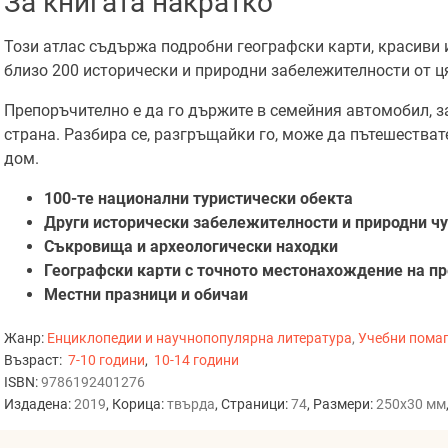
За книгата накратко
Този атлас съдържа подробни географски карти, красиви
близо 200 исторически и природни забележителности от ц
Препоръчително е да го държите в семейния автомобил, з
страна. Разбира се, разгръщайки го, може да пътешестват
дом.
100-те национални туристически обекта
Други исторически забележителности и природни ч
Съкровища и археологически находки
Географски карти с точното местонахождение на п
Местни празници и обичаи
Жанр:
Енциклопедии и научнопопулярна литература
,
Учебни пома
Възраст:
7-10 години
,
10-14 години
ISBN:
9786192401276
Издадена:
2019
, Корица:
твърда
, Страници:
74
, Размери:
250x30 мм