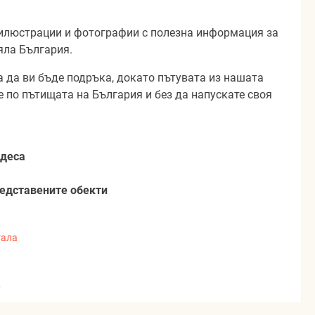
 илюстрации и фотографии с полезна информация за
яла България.
а да ви бъде подръка, докато пътувата из нашата
е по пътищата на България и без да напускате своя
удеса
редставените обекти
гала
,