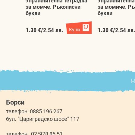
Упражнителна тетрадка
Упражнителна
за момче. Ръкописни
за момиче. Р
букви
букви
Любомир Русанов
Любомир Русанов
1.30 €
/
2.54 лв.
Купи
1.30 €
/
2.54 лв
Н
Борси
телефон: 0885 196 267
бул. "Цариградско шосе" 117
телефон: 02/978 86 51