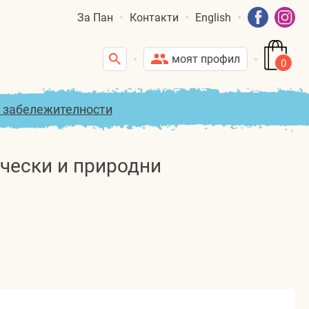
За Пан
Контакти
English
моят профил
0
и забележителности
ически и природни