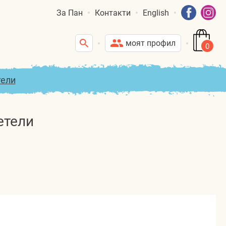
За Пан
Контакти
English
моят профил
0
тели
етели