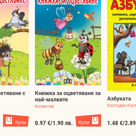
етяване с
Книжка за оцветяване за
Азбуката
най-малките
Костадин Кос
Колектив
.
Купи
0.97 €
/
1.90 лв.
Купи
1.48 €
/
2.89