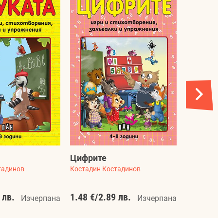
Четене
Цифрите
Костадин
тадинов
Костадин Костадинов
 лв.
1.48 €
/
2.89 лв.
1.48 €
/
Изчерпана
Изчерпана