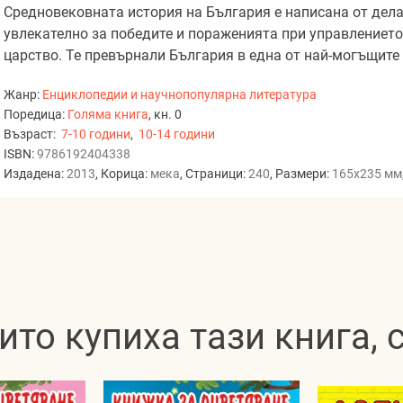
Средновековната история на България е написана от дела
увлекателно за победите и пораженията при управлението
царство. Те превърнали България в една от най-могъщите
Жанр:
Енциклопедии и научнопопулярна литература
Поредица:
Голяма книга
, кн. 0
Възраст:
7-10 години
,
10-14 години
ISBN:
9786192404338
Издадена:
2013
, Корица:
мека
, Страници:
240
, Размери:
165x235 мм
ито купиха тази книга,