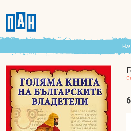
На
Г
С
6