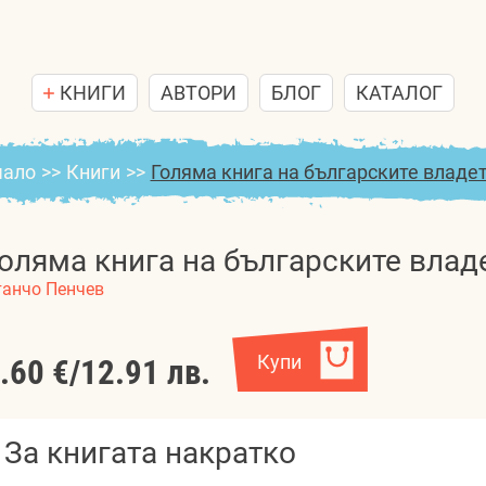
КНИГИ
АВТОРИ
БЛОГ
КАТАЛОГ
чало
>>
Книги
>>
Голяма книга на българските владе
оляма книга на българските влад
танчо Пенчев
Купи
.60 €
/
12.91 лв.
За книгата накратко