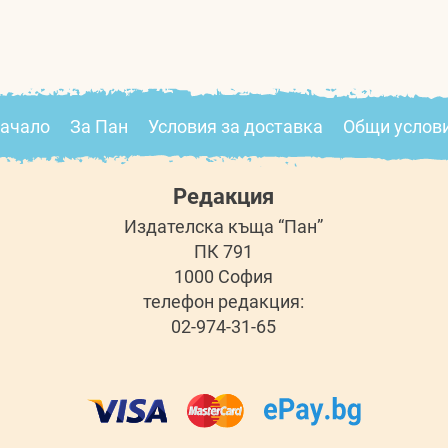
ачало
За Пан
Условия за доставка
Общи услов
Редакция
Издателска къща “Пан”
ПК 791
1000 София
телефон редакция:
02-974-31-65