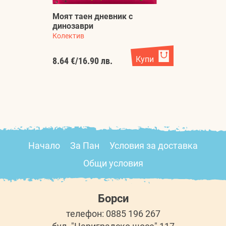
Моят таен дневник с
О
динозаври
п
Колектив
С
Купи
8.64 €
/
16.90 лв.
1.
Начало
За Пан
Условия за доставка
Общи условия
Борси
телефон: 0885 196 267