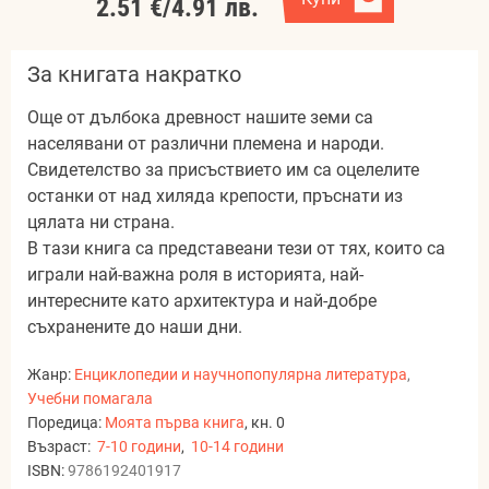
2.51 €
/
4.91 лв.
За книгата накратко
Още от дълбока древност нашите земи са
населявани от различни племена и народи.
Свидетелство за присъствието им са оцелелите
останки от над хиляда крепости, пръснати из
цялата ни страна.
В тази книга са представеани тези от тях, които са
играли най-важна роля в историята, най-
интересните като архитектура и най-добре
съхранените до наши дни.
Жанр:
Енциклопедии и научнопопулярна литература
,
Учебни помагала
Поредица:
Моята първа книга
, кн. 0
Възраст:
7-10 години
,
10-14 години
ISBN:
9786192401917