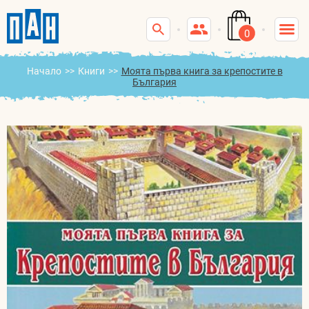
0
Начало
>>
Книги
>>
Моята първа книга за крепостите в
България