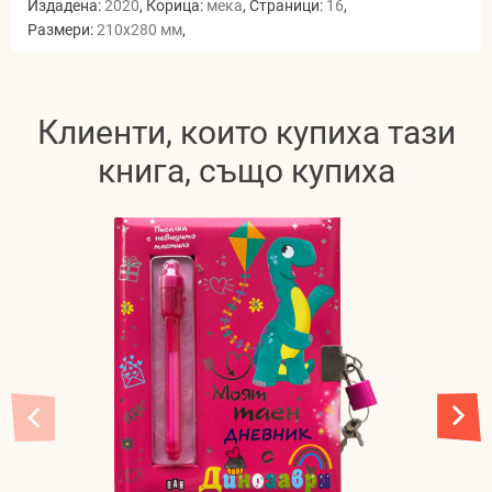
Издадена:
2020
, Корица:
мека
, Страници:
16
,
Размери:
210x280 мм
,
Клиенти, които купиха тази
книга, също купиха