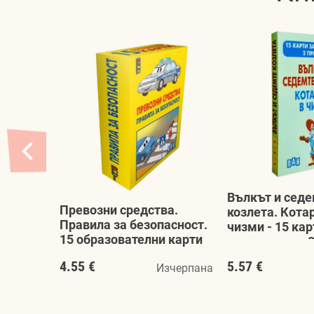
Вълкът и сед
Превозни средства.
козлета. Кота
Правила за безопасност.
чизми - 15 кар
15 образователни карти
подреждане. 2
Колектив
Цанко Лалев
4.55 €
5.57 €
Изчерпана