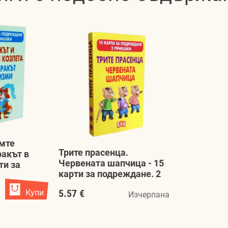
емте
Трите прасенца.
ракът в
Червената шапчица - 15
ти за
карти за подреждане. 2
 приказки
приказки
Купи
5.57 €
Изчерпана
Цанко Лалев