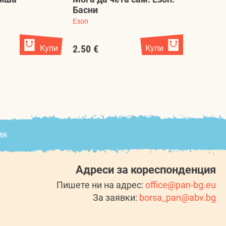
Басни
Болен з
Езоп
Колектив
Купи
2.50 €
Купи
1.69 €
ия
Адреси за кореспонденция
Пишете ни на адрес:
office@pan-bg.eu
За заявки:
borsa_pan@abv.bg