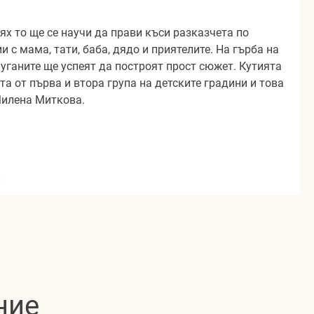
тях то ще се научи да прави къси разказчета по
 с мама, тати, баба, дядо и приятелите. На гърба на
уганите ще успеят да построят прост сюжет. Кутията
та от първа и втора група на детските градини и това
Милена Миткова.
,
ние