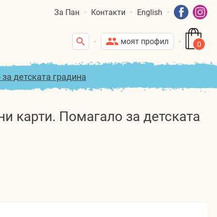
За Пан
Контакти
English
моят профил
0
 за детската градина
ни карти. Помагало за детската