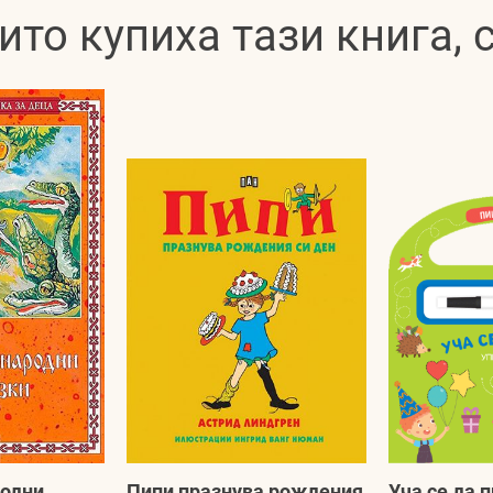
ито купиха тази книга,
родни
Пипи празнува рождения
Уча се да 