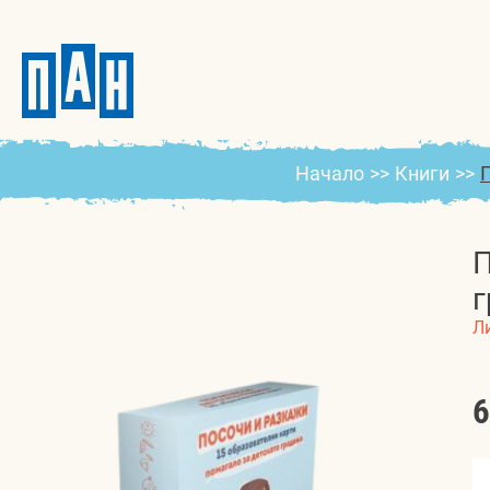
Начало
>>
Книги
>>
П
г
Л
6