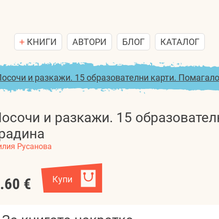
КНИГИ
АВТОРИ
БЛОГ
КАТАЛОГ
Посочи и разкажи. 15 образователни карти. Помагало
осочи и разкажи. 15 образовател
радина
илия Русанова
Купи
.60 €