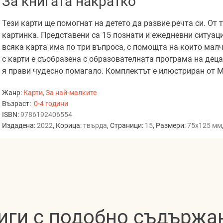
За книгата накратко
Тези карти ще помогнат на детето да развие речта си. От 
картинка. Представени са 15 познати и ежедневни ситуации
всяка карта има по три въпроса, с помощта на които малч
с карти е съобразена с образователната програма на деца
я прави чудесно помагало. Комплектът е илюстриран от 
Жанр:
Карти
,
За най-малките
Възраст:
0-4 години
ISBN:
9786192406554
Издадена:
2022
, Корица:
твърда
, Страници:
15
, Размери:
75x125 мм
иги с подобно съдържа