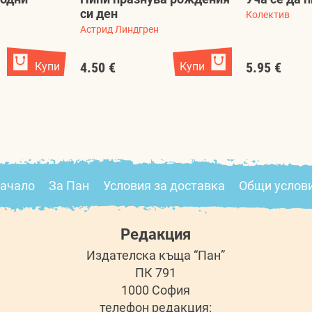
си ден
Колектив
Астрид Линдгрен
Купи
4.50 €
Купи
5.95 €
ачало
За Пан
Условия за доставка
Общи услов
Редакция
Издателска къща “Пан”
ПК 791
1000 София
телефон редакция: