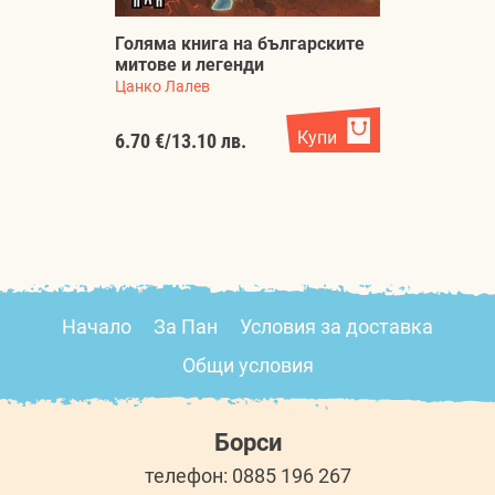
Голяма книга на българските
У
митове и легенди
м
Цанко Лалев
Л
Купи
6.70 €
/
13.10 лв.
1.
Начало
За Пан
Условия за доставка
Общи условия
Борси
телефон: 0885 196 267