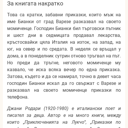
За книгата накратко
Това са кратки, забавни приказки, които мъж на
име Бианки от град Варезе разказвал на своето
момиченце. Господин Бианки бил търговски пътник
и шест дни в седмицата продавал лекарства,
кръстосвайки цяла Италия на изток, на запад, на
юг, на север и по средата. В неделя се връщал у
дома, а в понеделник сутрин отново тръгвал на път.
Но преди да тръгне, неговото момиченце му
казвало, че иска всяка вечер по една приказка.
Затова, където и да се намирал, точно в девет часа
господин Бианки искал да го свържат с Варезе и
разказвал на своето момиченце приказки по
телефона.
Джани Родари (1920-1980) е италиански поет и
писател за деца. Автор е на много книги, между
които „Приключенията на Лукчо“, „Приказки по