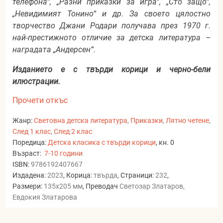
телефона“, „Разни приказки за игра“, „Сто защо“,
„Невидимият Тонино“ и др. За своето цялостно
творчество Джани Родари получава през 1970 г.
най-престижното отличие за детска литература –
наградата „Андерсен“.
Изданието е с твърди корици и черно-бели
илюстрации.
Прочети откъс
Жанр:
Световна детска литература
,
Приказки
,
Лятно четене
,
След 1 клас
,
След 2 клас
Поредица:
Детска класика с твърди корици
, кн. 0
Възраст:
7-10 години
ISBN:
9786192407667
Издадена:
2023
, Корица:
твърда
, Страници:
232
,
Размери:
135x205 мм
, Преводач
Светозар Златаров,
Евдокия Златарова