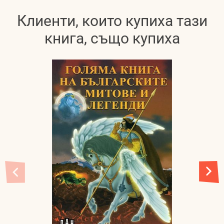
Клиенти, които купиха тази
книга, също купиха