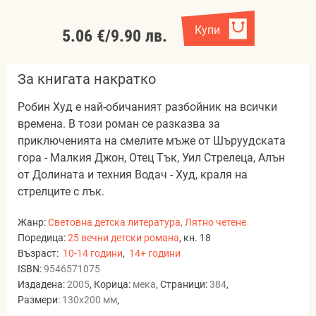
Купи
5.06 €
/
9.90 лв.
За книгата накратко
Робин Худ е най-обичаният разбойник на всички
времена. В този роман се разказва за
приключенията на смелите мъже от Шъруудската
гора - Малкия Джон, Отец Тък, Уил Стрелеца, Алън
от Долината и техния Водач - Худ, краля на
стрелците с лък.
Жанр:
Световна детска литература
,
Лятно четене
Поредица:
25 вечни детски романа
, кн. 18
Възраст:
10-14 години
,
14+ години
ISBN:
9546571075
Издадена:
2005
, Корица:
мека
, Страници:
384
,
Размери:
130x200 мм
,