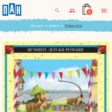
0
Начало
>>
Книги
>>
Робин Худ