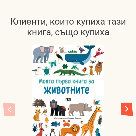
Клиенти, които купиха тази
книга, също купиха