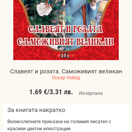
Славеят и розата. Саможивият великан
Оскар Уайлд
1.69 €
/
3.31 лв.
Изчерпана
За книгата накратко
Великолепните приказки на големия писател с
красиви цветни илюстрации.