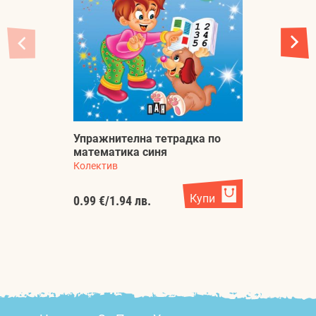
Упражнителна тетрадка по
математика синя
У
Колектив
Ко
Купи
0.99 €
/
1.94 лв.
5.