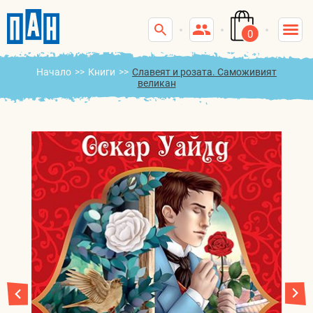
0
Начало
>>
Книги
>>
Славеят и розата. Саможивият
великан