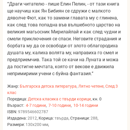
“Драги читателю - пише Елин Пелин, - от тази книга
ще научиш как Ян Бибиян се сдружи с малкото
дяволче Фют, как то замени главата му с глинена,
как след това попадна във вълшебното царство на
великия магьосник Мирилайлай и как след чудни и
смели приключения се спаси. Неговите страдания и
борбата му да се освободи от злото облагородиха
душата му, калиха волята му, направиха го смел и
предприемчив. Така той се качи на Луната и можа
да постигне мечтата, която от векове е движила
непримирими учени с буйна фантазия.”
Жанр:
Българска детска литература
,
Лятно четене
,
След 3
клас
Поредица:
Детска класика с твърди корици
, кн. 0
Възраст:
4-7 години
,
7-10 години
,
10-14 години
ISBN:
9789546602787
Издадена:
2012
, Корица:
твърда
, Страници:
288
,
Размери:
130x200 мм
,