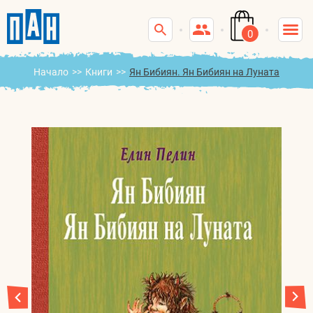
0
Начало
>>
Книги
>>
Ян Бибиян. Ян Бибиян на Луната