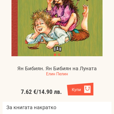
Ян Бибиян. Ян Бибиян на Луната
Елин Пелин
Купи
7.62 €
/
14.90 лв.
За книгата накратко