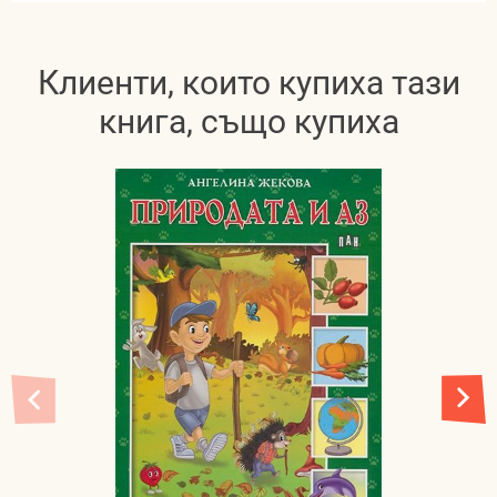
Клиенти, които купиха тази
книга, също купиха