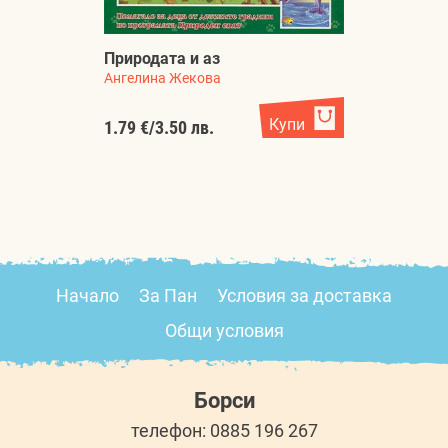
П
Природата и аз
ге
Ангелина Жекова
а
С
Купи
1.79 €
/
3.50 лв.
4.
Начало
За Пан
Условия за доставка
Общи условия
Борси
телефон: 0885 196 267