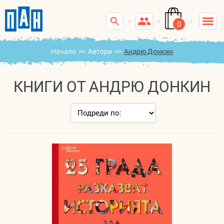
0
Начало
>>
Автори
>>
Андрю Донкин
КНИГИ ОТ АНДРЮ ДОНКИН