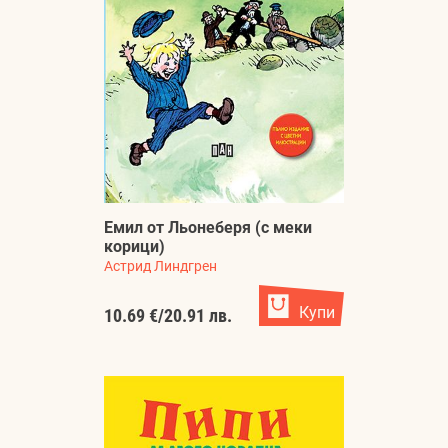
Емил от Льонеберя (с меки
корици)
Астрид Линдгрен
Купи
10.69 €
/
20.91 лв.