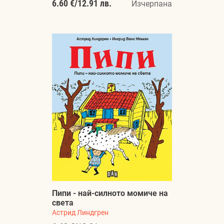
6.60 €
/
12.91 лв.
Изчерпана
Пипи - най-силното момиче на
света
Астрид Линдгрен