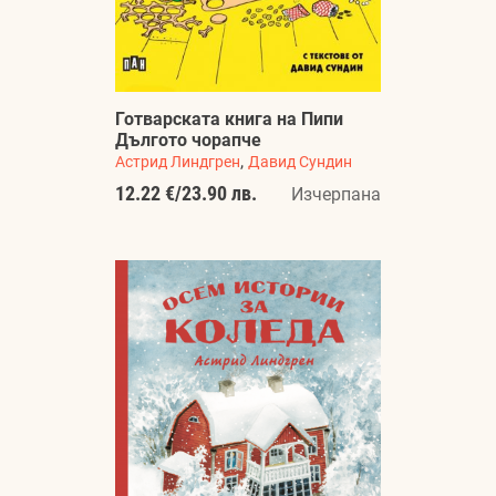
Готварската книга на Пипи
Дългото чорапче
,
Астрид Линдгрен
Давид Сундин
12.22 €
/
23.90 лв.
Изчерпана