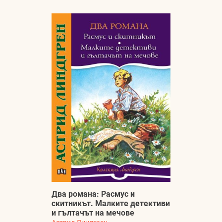
Два романа: Расмус и
скитникът. Малките детективи
и гълтачът на мечове