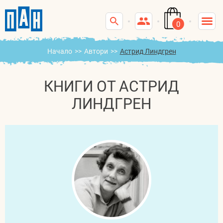
0
Начало
>>
Автори
>>
Астрид Линдгрен
КНИГИ ОТ АСТРИД
ЛИНДГРЕН