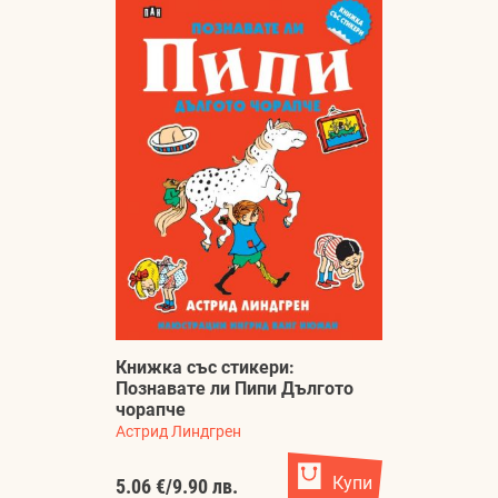
Книжка със стикери:
Познавате ли Пипи Дългото
чорапче
Астрид Линдгрен
Купи
5.06 €
/
9.90 лв.