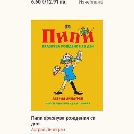
6.60 €
/
12.91 лв.
Изчерпана
Пипи празнува рождения си
ден
Астрид Линдгрен