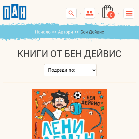
0
Начало
>>
Автори
>>
Бен Дейвис
КНИГИ ОТ БЕН ДЕЙВИС