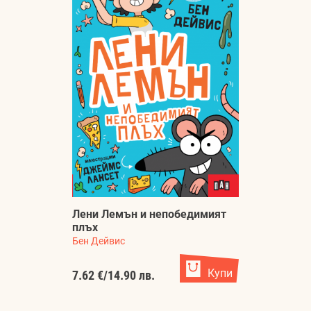
Лени Лемън и непобедимият
плъх
Бен Дейвис
Купи
7.62 €
/
14.90 лв.