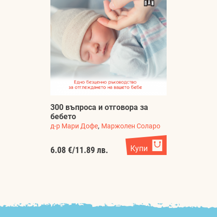
300 въпроса и отговора за
бебето
,
д-р Мари Дофе
Маржолен Соларо
Купи
6.08 €
/
11.89 лв.