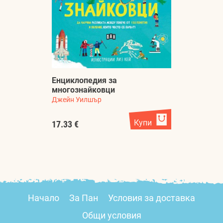
Енциклопедия за
многознайковци
Джейн Уилшър
Купи
17.33 €
Начало
За Пан
Условия за доставка
Общи условия