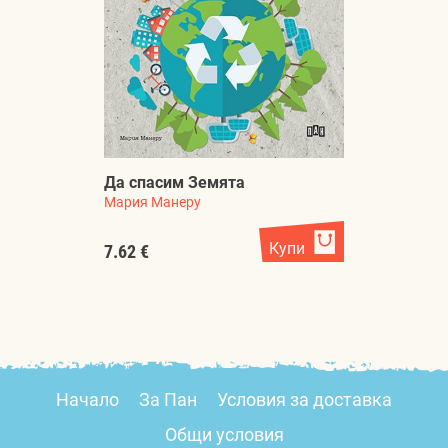
Да спасим Земята
Мария Манеру
Купи
7.62 €
Начало
За Пан
Условия за доставка
Общи условия