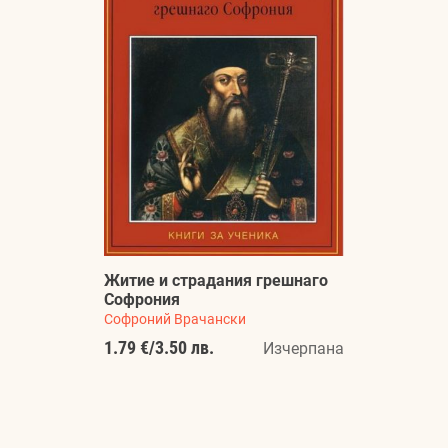
Житие и страдания грешнаго
Софрония
Софроний Врачански
1.79 €
/
3.50 лв.
Изчерпана