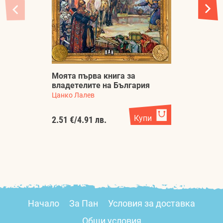
Моята първа книга за
владетелите на България
Б
Цанко Лалев
С
Купи
2.51 €
/
4.91 лв.
1.
Начало
За Пан
Условия за доставка
Общи условия