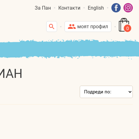
За Пан
Контакти
English
моят профил
0
ИАН