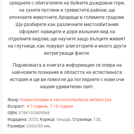
срещнете с обитателите на буйните дъждовни гори,
на сухите пустини и тревистите райони, ще
опознаете животните, бродещи в големите градове.
Ще разберете как различните местообитания
оформят навиците и дори външния вид на
отделните видове, ще научите защо вълците живеят
на глутници, как ловуват алигаторите и много други
интригуващи факти.
Поднесената в книгата информация се опира на
най-новите познания в областта на естествената
история и ще ви помогне да погледнете с нови очи
нашия удивителен свят.
Жанр:
Енциклопедии и научнопопулярна литература
Възраст:
4-7 години
,
7-10 години
ISBN:
9786192409968
Издадена:
2025
, Корица:
твърда
, Страници:
128
,
Размери:
230x290 мм
,