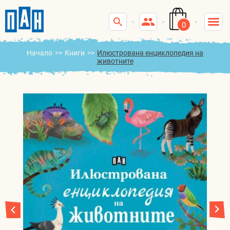
0
Начало
>>
Книги
>>
Илюстрована енциклопедия на
животните