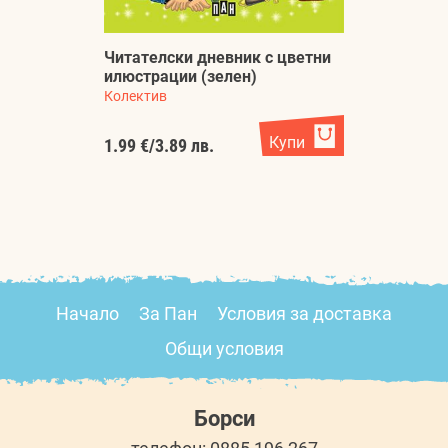
Читателски дневник с цветни
илюстрации (зелен)
П
Колектив
Д
Купи
1.99 €
/
3.89 лв.
5.
Начало
За Пан
Условия за доставка
Общи условия
Борси