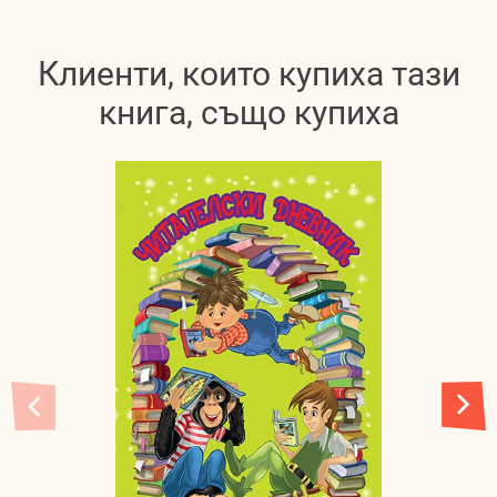
Клиенти, които купиха тази
книга, също купиха