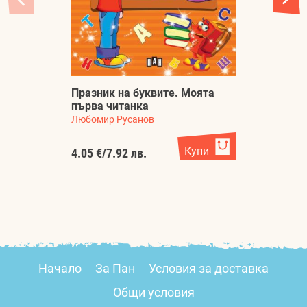
Празник на буквите. Моята
Г
първа читанка
л
Любомир Русанов
Ве
Купи
4.05 €
/
7.92 лв.
7.
Начало
За Пан
Условия за доставка
Общи условия