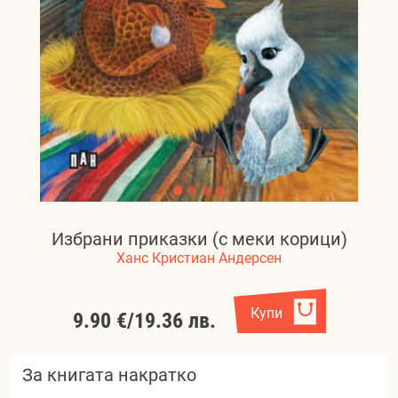
Избрани приказки (с меки корици)
Ханс Кристиан Андерсен
Купи
9.90 €
/
19.36 лв.
За книгата накратко