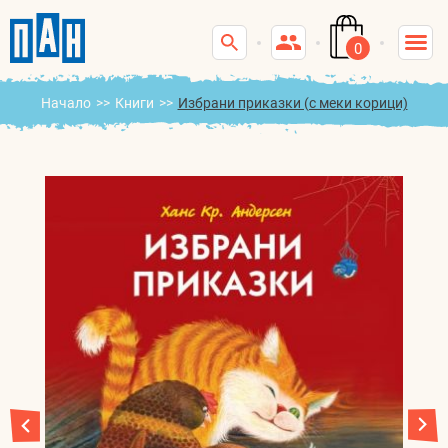
0
Начало
>>
Книги
>>
Избрани приказки (с меки корици)