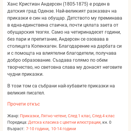
Ханс Кристиан Андерсен (1805-1875) е роден в
датския град Одензе. Най-великият разказвач на
приказки е син на обущар. Детството му преминава
в една-единствена стаичка, почти цялата заета от
обущарския тезгях. Само на четиринадесет години,
без пари и препитание, Андерсен се озовава в
столицата Копенхаген. Благодарение на дарбата си
и с помощта на влиятелни благодетели, получава
добро образование. Създава голямо по обем
творчество, но световна слава му донасят неговите
чудни приказки.
В този том са събрани най-хубавите приказки на
великия писател.
Прочети откъс
Жанр:
Приказки
,
Лятно четене
,
След 1 клас
,
След 4 клас
Поредица:
Детска класика с цветни илюстрации
, кн. 0
Възраст:
7-10 години
,
10-14 години