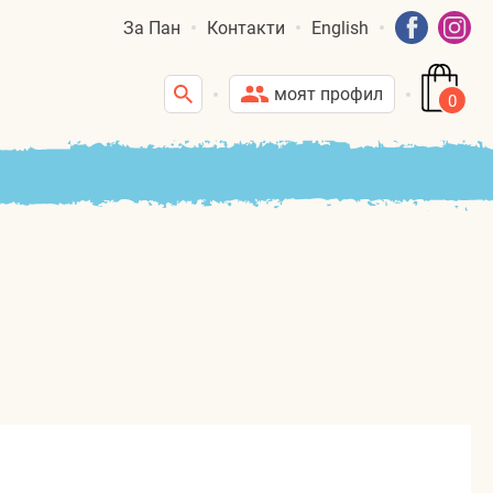
За Пан
Контакти
English
моят профил
0