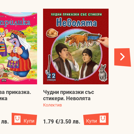
ва приказка.
Чудни приказки със
Книжка
ика
стикери. Неволята
животн
Колектив
Колектив
 лв.
Купи
1.79 €
/
3.50 лв.
Купи
0.97 €
/