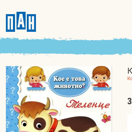
К
К
3