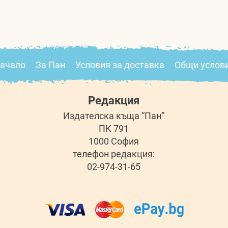
ачало
За Пан
Условия за доставка
Общи услов
Редакция
Издателска къща “Пан”
ПК 791
1000 София
телефон редакция:
02-974-31-65