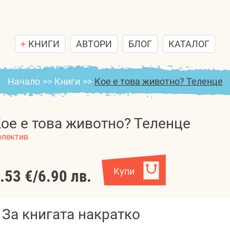
КНИГИ
АВТОРИ
БЛОГ
КАТАЛОГ
Начало
>>
Книги
>>
Кое е това животно? Теленце
ое е това животно? Теленце
олектив
Купи
.53 €
/
6.90 лв.
За книгата накратко