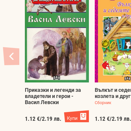
Приказки и легенди за
Вълкът и сед
владетели и герои -
козлета и дру
Васил Левски
Сборник
Сборник
1.12 €
/
2.19 лв.
Купи
1.12 €
/
2.19 лв