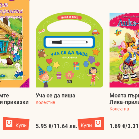
емте
Уча се да пиша
Моята пър
ги приказки
Лика-прил
Колектив
Колектив
.
Купи
5.95 €
/
11.64 лв.
Купи
1.69 €
/
3.31