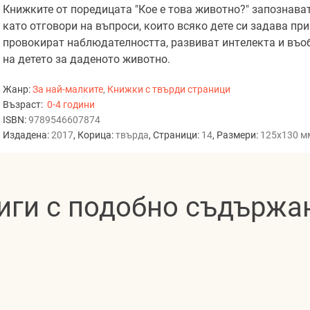
Книжките от поредицата "Кое е това животно?" запознава
като отговори на въпроси, които всяко дете си задава пр
провокират наблюдателността, paзвивaт интeлeктa и въоб
на детето за даденото животно.
Жанр:
За най-малките
,
Книжки с твърди страници
Възраст:
0-4 години
ISBN:
9789546607874
Издадена:
2017
, Корица:
твърда
, Страници:
14
, Размери:
125x130 м
иги с подобно съдържа