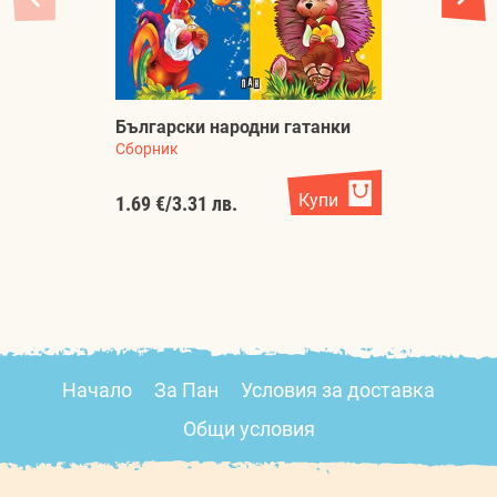
Български народни гатанки
Т
Сборник
Ан
Купи
1.69 €
/
3.31 лв.
7.
Начало
За Пан
Условия за доставка
Общи условия