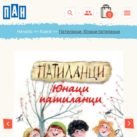
0
Начало
>>
Книги
>>
Патиланци. Юнаци патиланци