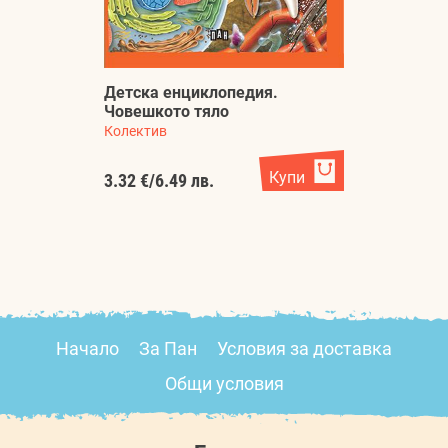
Детска енциклопедия.
Човешкото тяло
Б
Колектив
Ца
Купи
3.32 €
/
6.49 лв.
3.
Начало
За Пан
Условия за доставка
Общи условия