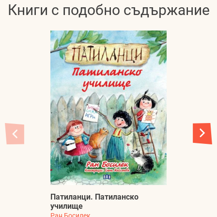
Книги с подобно съдържание
Патиланци. Патиланско
П
училище
п
Ран Босилек
Ра