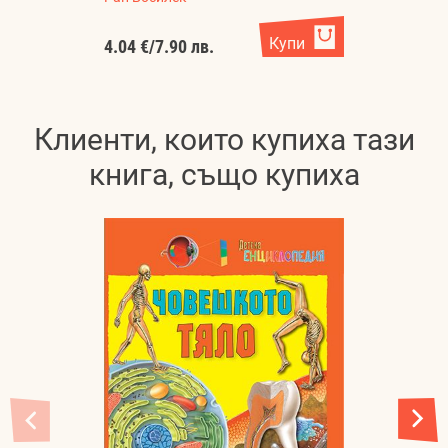
Купи
4.04 €
/
7.90 лв.
4.
Клиенти, които купиха тази
книга, също купиха