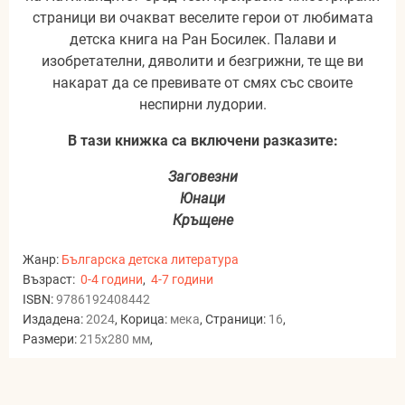
страници ви очакват веселите герои от любимата
детска книга на Ран Босилек. Палави и
изобретателни, дяволити и безгрижни, те ще ви
накарат да се превивате от смях със своите
неспирни лудории.
В тази книжка са включени разказите:
Заговезни
Юнаци
Кръщене
Жанр:
Българска детска литература
Възраст:
0-4 години
,
4-7 години
ISBN:
9786192408442
Издадена:
2024
, Корица:
мека
, Страници:
16
,
Размери:
215x280 мм
,