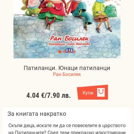
Патиланци. Юнаци патиланци
Ран Босилек
Купи
4.04 €
/
7.90 лв.
За книгата накратко
Скъпи деца, искате ли да се повеселите в царството
на Патиланците? Сред тези прекрасно илюстрирани