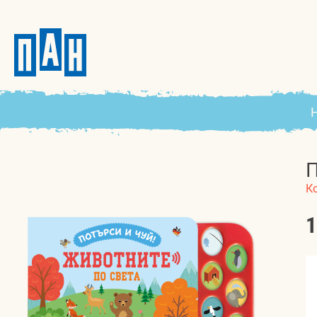
П
К
1