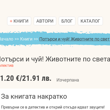
КНИГИ
АВТОРИ
БЛОГ
КАТАЛОГ
Начало
>>
Книги
>>
Потърси и чуй! Животните по свет
отърси и чуй! Животните по свет
олектив
1.20 €
/
21.91 лв.
Изчерпана
За книгата накратко
Превърни се в детектив и открий откъде идват звуците!