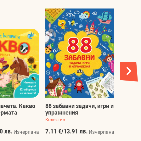
Весело
пачета. Какво
88 забавни задачи, игри и
Празниц
ермата
упражнения
цветове
плодове
Колектив
Любомир 
0 лв.
7.11 €
/
13.91 лв.
4.55 €
/
Изчерпана
Изчерпана