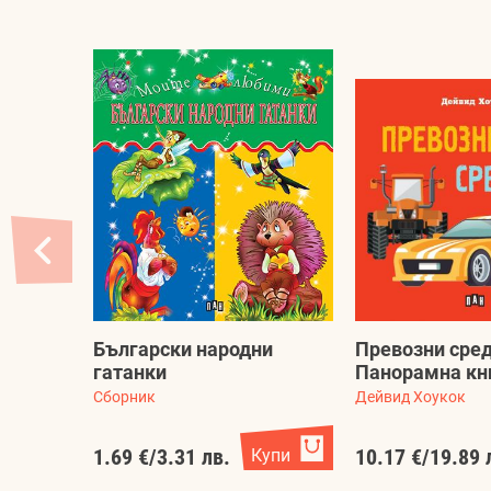
Български народни
Превозни сред
гатанки
Панорамна к
Сборник
Дейвид Хоукок
1.69 €
/
3.31 лв.
Купи
10.17 €
/
19.89 