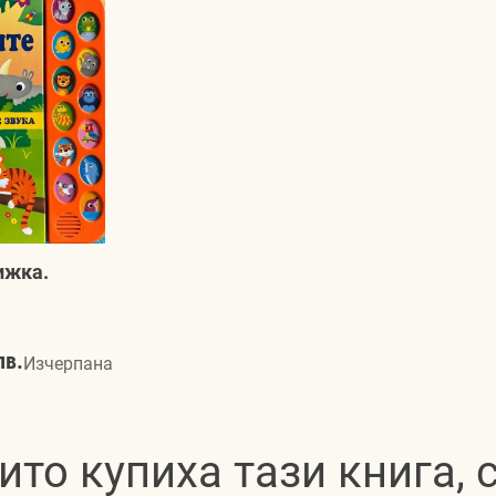
ижка.
лв.
Изчерпана
ито купиха тази книга,