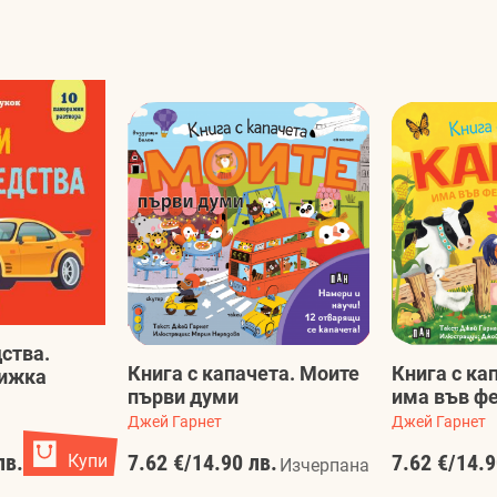
ства.
Книга с капачета. Моите
Книга с ка
нижка
първи думи
има във ф
Джей Гарнет
Джей Гарнет
лв.
Купи
7.62 €
/
14.90 лв.
7.62 €
/
14.9
Изчерпана