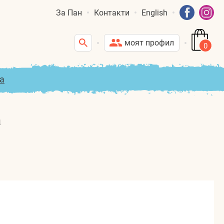
За Пан
Контакти
English
моят профил
0
а
а