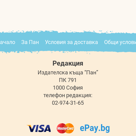
ачало
За Пан
Условия за доставка
Общи услов
Редакция
Издателска къща “Пан”
ПК 791
1000 София
телефон редакция:
02-974-31-65