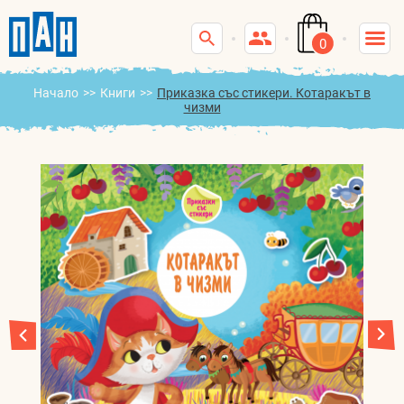
0
Начало
>>
Книги
>>
Приказка със стикери. Котаракът в
чизми