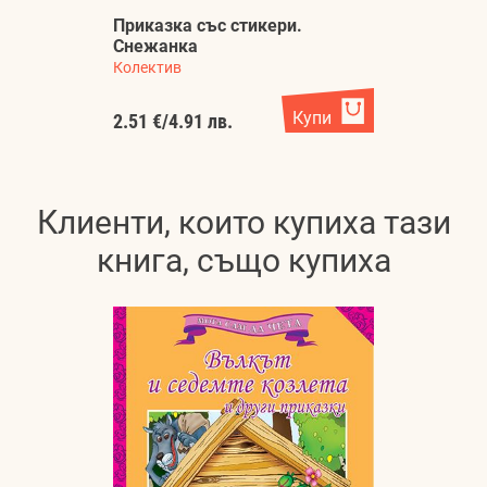
Приказка със стикери.
П
Снежанка
с
Колектив
Ко
Купи
2.51 €
/
4.91 лв.
2.
Клиенти, които купиха тази
книга, също купиха