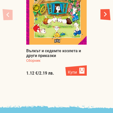
Вълкът и седемте козлета и
М
други приказки
С
Сборник
Ко
Купи
1.12 €
/
2.19 лв.
1.