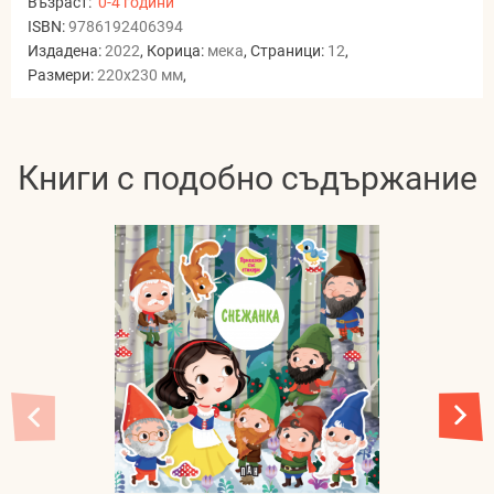
Възраст:
0-4 години
ISBN:
9786192406394
Издадена:
2022
, Корица:
мека
, Страници:
12
,
Размери:
220x230 мм
,
Книги с подобно съдържание