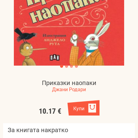
Приказки наопаки
Джани Родари
Купи
10.17 €
За книгата накратко