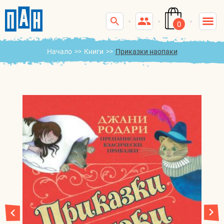
0
Начало
>>
Книги
>>
Приказки наопаки