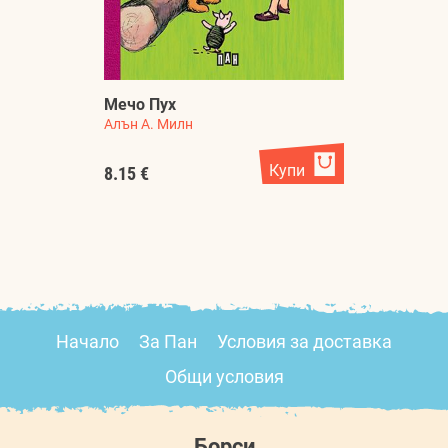
П
Мечо Пух
Б
Алън А. Милн
Л
Купи
8.15 €
4.
Начало
За Пан
Условия за доставка
Общи условия
Борси