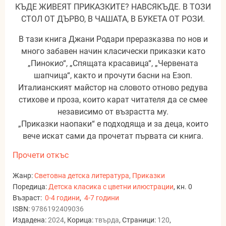
КЪДЕ ЖИВЕЯТ ПРИКАЗКИТЕ? НАВСЯКЪДЕ. В ТОЗИ
СТОЛ ОТ ДЪРВО, В ЧАШАТА, В БУКЕТА ОТ РОЗИ.
В тази книга Джани Родари преразказва по нов и
много забавен начин класически приказки като
„Пинокио“, „Спящата красавица“, „Червената
шапчица“, както и прочути басни на Езоп.
Италианският майстор на словото отново редува
стихове и проза, които карат читателя да се смее
независимо от възрастта му.
„Приказки наопаки“ е подходяща и за деца, които
вече искат сами да прочетат първата си книга.
Прочети откъс
Жанр:
Световна детска литература
,
Приказки
Поредица:
Детска класика с цветни илюстрации
, кн. 0
Възраст:
0-4 години
,
4-7 години
ISBN:
9786192409036
Издадена:
2024
, Корица:
твърда
, Страници:
120
,