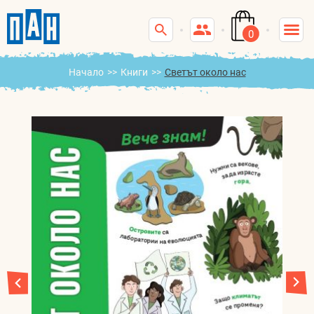
0
Начало
>>
Книги
>>
Светът около нас