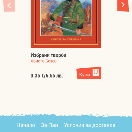
Избрани творби
Р
Христо Ботев
Йо
Купи
3.35 €
/
6.55 лв.
4.
Начало
За Пан
Условия за доставка