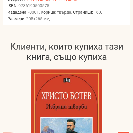
ISBN:
9786190500575
Издадена:
-0001
, Корица:
твърда
, Страници:
160
,
Размери:
205x265 мм
,
Клиенти, които купиха тази
книга, също купиха