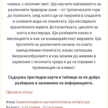
човека, с околния свят. Ще научите най-важното за
различните природни зони – от тропическите гори
до полюсите, след което ще се гмурнете в сладките
и солените води на планетата. Ще изследвате
хранителните вериги, фотосинтезата, циклите на
азота и въглерода. Ще разберете какво е
еволюцията и как си взаимодействат видовете. Ще
прочетете за различните начини, по които
замърсяваме планетата, какво заплашва
биоразнообразието и как можем да живеем в
хармония с околната среда и да се справим с
променящия се климат.
Съдържа прегледни карти и таблици за по-добро
разбиране и запомняне на информацията.
Прочети откъс
Жанр:
Енциклопедии и научнопопулярна литература
Възраст:
7-10 години
,
10-14 години