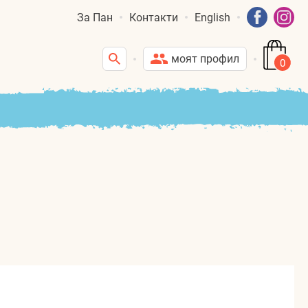
За Пан
Контакти
English
моят профил
0