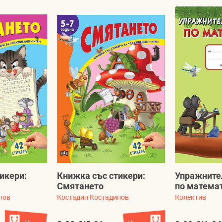
икери:
Книжка със стикери:
Упражните
Смятането
по матема
нов
Костадин Костадинов
Колектив