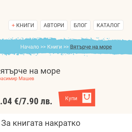
КНИГИ
АВТОРИ
БЛОГ
КАТАЛОГ
Начало
>>
Книги
>>
Вятърче на море
ятърче на море
расимир Машев
Купи
.04 €
/
7.90 лв.
За книгата накратко