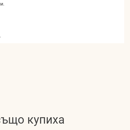
и.
,
 също купиха