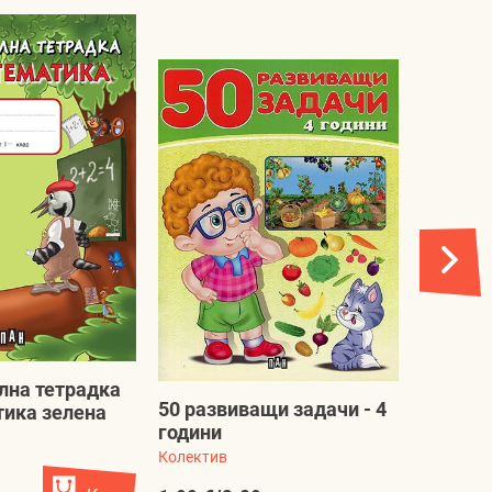
лна тетрадка
50 разв
50 развиващи задачи - 4
тика зелена
години
години
Колектив
Колектив