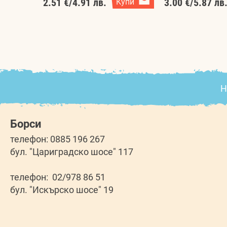
2.51 €
/
4.91 лв.
Купи
3.00 €
/
5.87 лв
Н
Борси
телефон: 0885 196 267
бул. "Цариградско шосе" 117
телефон: 02/978 86 51
бул. "Искърско шосе" 19