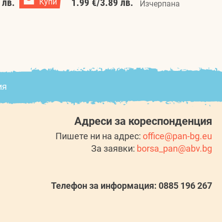
 лв.
Купи
1.99 €
/
3.89 лв.
1.99 €
/
Изчерпана
ия
Адреси за кореспонденция
Пишете ни на адрес:
office@pan-bg.eu
За заявки:
borsa_pan@abv.bg
Телефон за информация: 0885 196 267