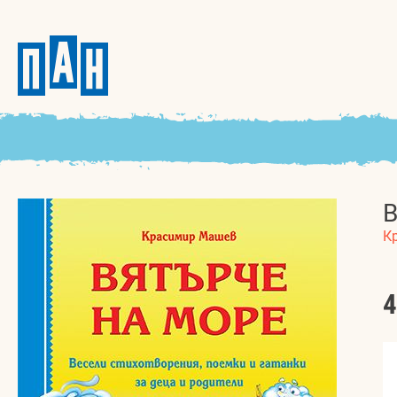
В
К
4