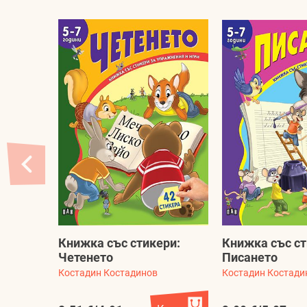
Книжка със стикери:
Книжка със ст
Четенето
Писането
Костадин Костадинов
Костадин Костади