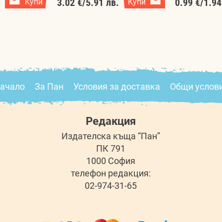
.
Купи
3.02 €
/
5.91 лв.
Купи
0.99 €
/
1.94
ачало
За Пан
Условия за доставка
Общи услов
Редакция
Издателска къща “Пан”
ПК 791
1000 София
телефон редакция:
02-974-31-65