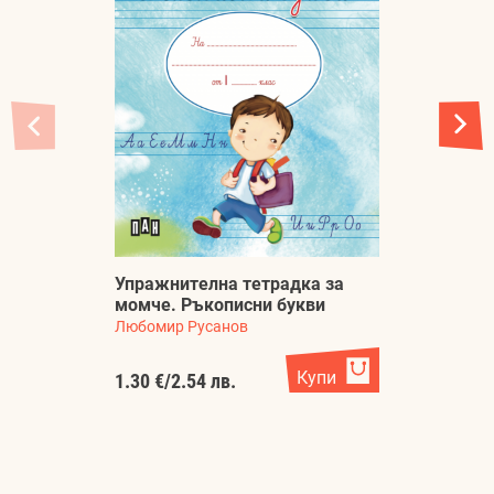
Упражнителна тетрадка за
У
момче. Ръкописни букви
м
Любомир Русанов
Л
Купи
1.30 €
/
2.54 лв.
1.