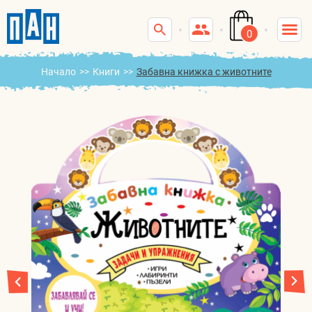
0
Начало
>>
Книги
>>
Забавна книжка с животните