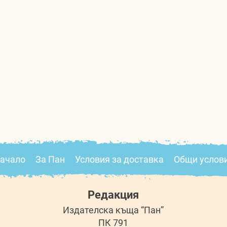
ачало
За Пан
Условия за доставка
Общи услов
Редакция
Издателска къща “Пан”
ПК 791