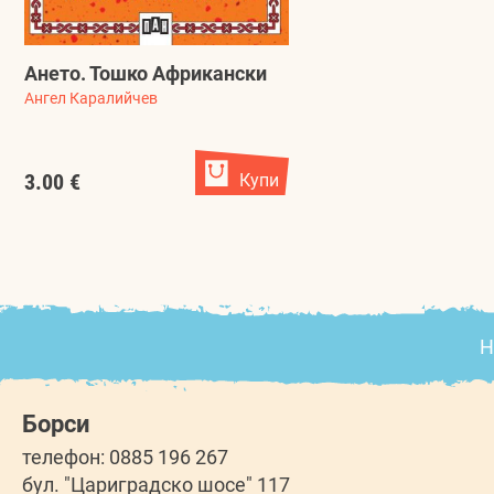
Ането. Тошко Африкански
Ангел Каралийчев
3.00 €
Купи
Н
Борси
телефон: 0885 196 267
бул. "Цариградско шосе" 117