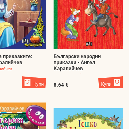
а приказките:
Български народни
ралийчев
приказки - Ангел
Каралийчев
лийчев
Ангел Каралийчев
Купи
8.64 €
Купи