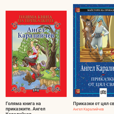
Голяма книга на
Приказки от цял с
приказките. Ангел
Ангел Каралийчев