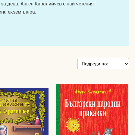
 за деца. Ангел Каралийчев е най-четеният
иона екземпляра.