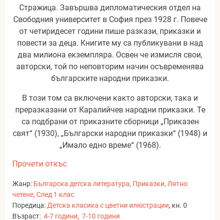
Стражица. Завършва дипломатическия отдел на
Свободния университет в София през 1928 г. Повече
от четиридесет години пише разкази, приказки и
повести за деца. Книгите му са публикувани в над
два милиона екземпляра. Освен че измисля свои,
авторски, той по неповторим начин осъвременява
българските народни приказки.
В този том са включени както авторски, така и
преразказани от Каралийчев народни приказки. Те
са подбрани от приказните сборници „Приказен
свят“ (1930), „Български народни приказки“ (1948) и
„Имало едно време“ (1968).
Прочети откъс
Жанр:
Българска детска литература
,
Приказки
,
Лятно
четене
,
След 1 клас
Поредица:
Детска класика с цветни илюстрации
, кн. 0
Възраст:
4-7 години
,
7-10 години