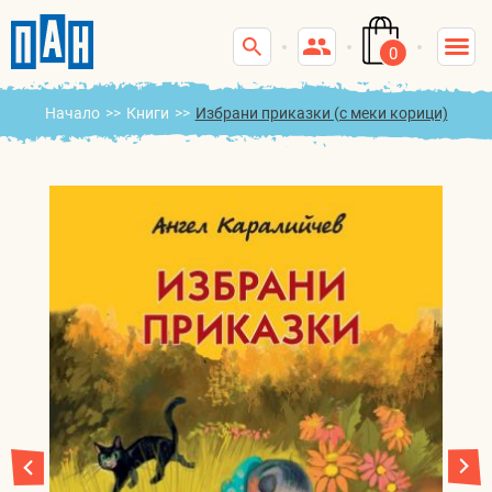
0
Начало
>>
Книги
>>
Избрани приказки (с меки корици)