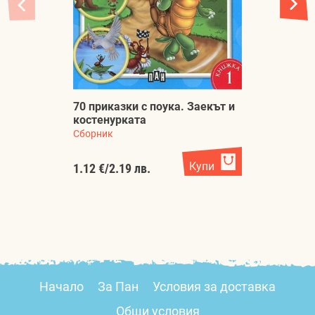
70 приказки с поука. Заекът и
М
костенурката
Р
Сборник
Ле
Купи
1.12 €
/
2.19 лв.
1.
Начало
За Пан
Условия за доставка
Общи условия