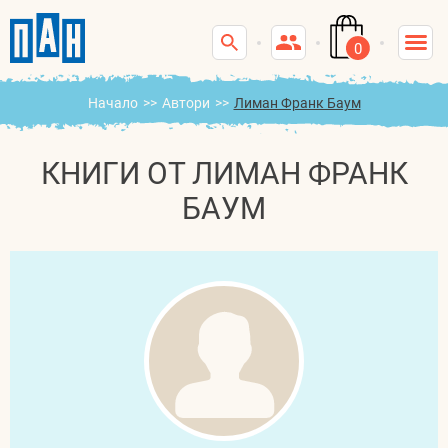
0
Начало
>>
Автори
>>
Лиман Франк Баум
КНИГИ ОТ ЛИМАН ФРАНК
БАУМ