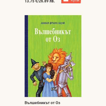
Купи
13.75 €
/
26.89 лв.
Вълшебникът от Оз