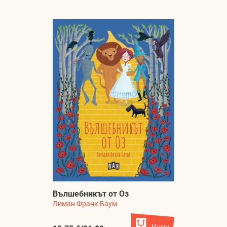
Вълшебникът от Оз
Лиман Франк Баум