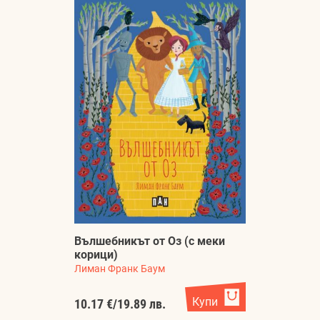
Вълшебникът от Оз (с меки
корици)
Лиман Франк Баум
Купи
10.17 €
/
19.89 лв.