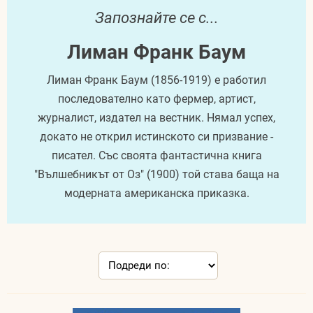
Запознайте се с...
Лиман Франк Баум
Лиман Франк Баум (1856-1919) е работил
последователно като фермер, артист,
журналист, издател на вестник. Нямал успех,
докато не открил истинското си призвание -
писател. Със своята фантастична книга
"Вълшебникът от Оз" (1900) той става баща на
модерната американска приказка.