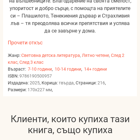
на вълшебниците. Благодарение на своята смелост,
упоритост и добро сърце, с помощта на приятелите
си – Плашилото, Тенекиения дървар и Страхливия
лъв – тя преодолява всички препятствия и успява
да се завърне у дома.
Прочети откъс
Жанр:
Световна детска литература
,
Лятно четене
,
След 2
клас
,
След 3 клас
Възраст:
7-10 години
,
10-14 години
,
14+ години
ISBN:
9786190500957
Издадена:
2025
, Корица:
твърда
, Страници:
216
,
Размери:
170x227 мм
,
Клиенти, които купиха тази
книга, също купиха