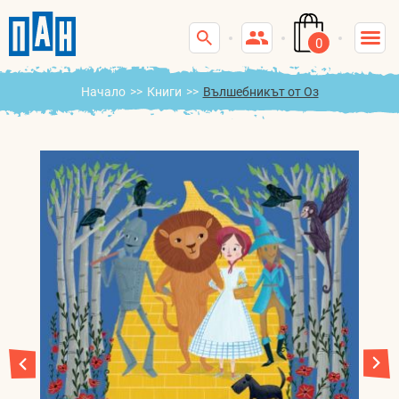
0
Начало
>>
Книги
>>
Вълшебникът от Оз