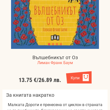
Вълшебникът от Оз
Лиман Франк Баум
Купи
13.75 €
/
26.89 лв.
За книгата накратко
Малката Дороти е пренесена от циклон в страната