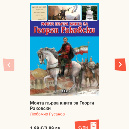
Н
Б
Моята първа книга за Георги
к
Раковски
р
Любомир Русанов
Л
Купи
1.99 €
/
3.89 лв.
9.