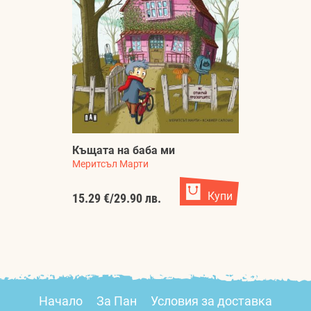
Къщата на баба ми
Меритсъл Марти
Купи
15.29 €
/
29.90 лв.
Начало
За Пан
Условия за доставка