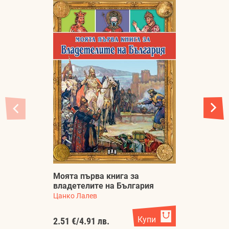
Моята първа книга за
владетелите на България
Цанко Лалев
Т
Ко
Купи
2.51 €
/
4.91 лв.
4.