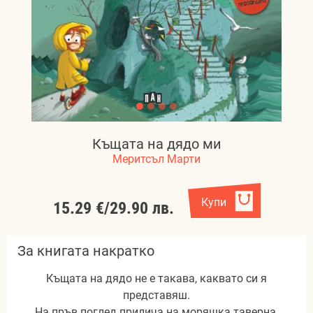
Къщата на дядо ми
Меритсъл Марти
Купи
15.29 €
/
29.90 лв.
За книгата накратко
Къщата на дядо не е такава, каквато си я
представяш.
На пръв поглед прилича на моряшка таверна,