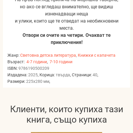
но ако се вгледаш внимателно, ще видиш
изненадващи неща
и улики, които ще те отведат на необикновени
места.
Отвори си очите на четири. Очакват те
приключения!
Жанр:
Световна детска литература
,
Книжки с капачета
Възраст:
4-7 години
,
7-10 години
ISBN:
9786190500209
Издадена:
2025
, Корица:
твърда
, Страници:
40
,
Размери:
225x280 мм
,
Клиенти, които купиха тази
книга, също купиха