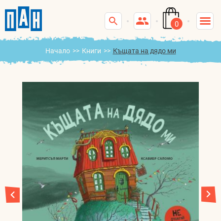
0
Начало
>>
Книги
>>
Къщата на дядо ми