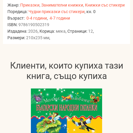
Жанр:
Приказки
,
Занимателни книжки
,
Книжки със стикери
Поредица:
Чудни приказки със стикери
, кн. 0
Възраст:
0-4 години
,
4-7 години
ISBN:
9786190502319
Издадена:
2026
, Корица:
мека
, Страници:
12
,
Размери:
210x235 мм
,
Клиенти, които купиха тази
книга, също купиха