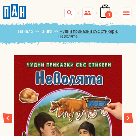
0
Начало
>>
Книги
>>
Чудни приказки със стикери.
Неволята