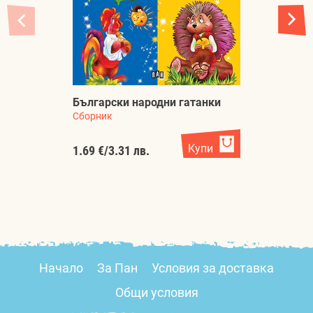
Н
Български народни гатанки
п
Сборник
С
Купи
1.69 €
/
3.31 лв.
1.
Начало
За Пан
Условия за доставка
Общи условия