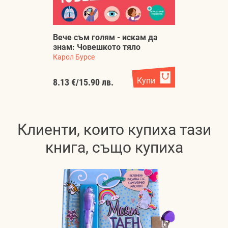
Вече съм голям - искам да
Е
знам: Човешкото тяло
Ч
Карол Бурсе
Ко
Купи
8.13 €
/
15.90 лв.
8.
Клиенти, които купиха тази
книга, също купиха