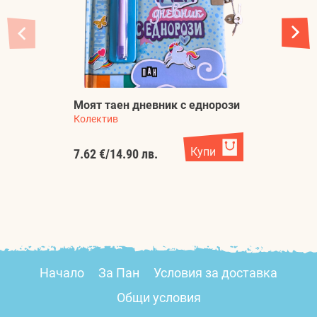
К
Моят таен дневник с еднорози
ж
Колектив
Ко
Купи
7.62 €
/
14.90 лв.
4.
Начало
За Пан
Условия за доставка
Общи условия