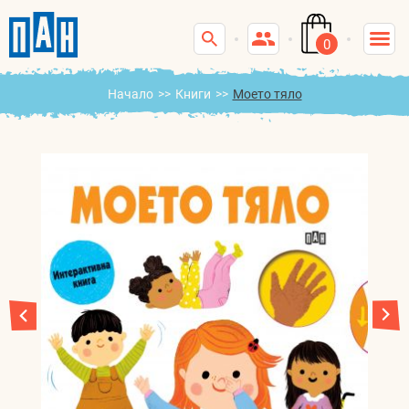
0
Начало
>>
Книги
>>
Моето тяло