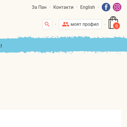
За Пан
Контакти
English
моят профил
0
н