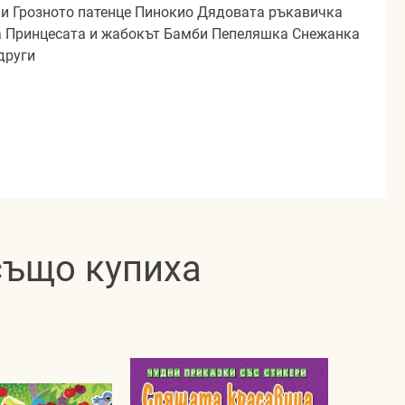
ми Грозното патенце Пинокио Дядовата ръкавичка
ца Принцесата и жабокът Бамби Пепеляшка Снежанка
други
 също купиха