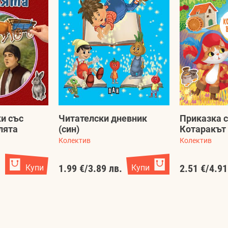
и със
Читателски дневник
Приказка с
лята
(син)
Котаракът
Колектив
Колектив
.
Купи
1.99 €
/
3.89 лв.
Купи
2.51 €
/
4.91