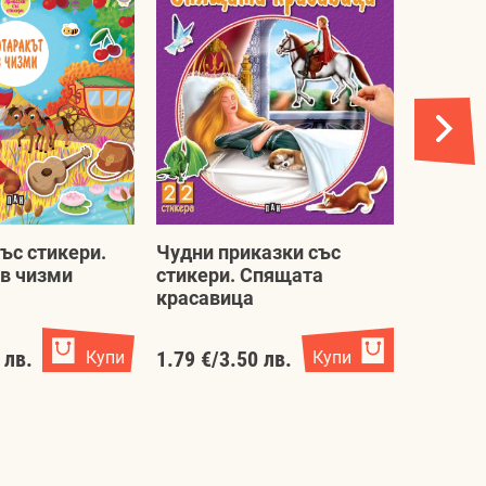
ъс стикери.
Чудни приказки със
Чудни 
 в чизми
стикери. Спящата
стикер
красавица
Колектив
Колектив
 лв.
Купи
1.79 €
/
3.50 лв.
Купи
1.79 €
/