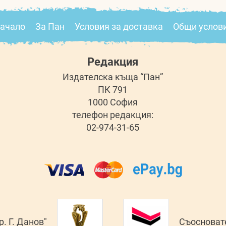
ачало
За Пан
Условия за доставка
Общи услов
Редакция
Издателска къща “Пан”
ПК 791
1000 София
телефон редакция:
02-974-31-65
. Г. Данов"
Съосновате