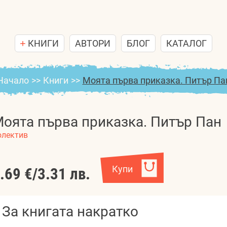
КНИГИ
АВТОРИ
БЛОГ
КАТАЛОГ
Начало
>>
Книги
>>
Моята първа приказка. Питър Па
оята първа приказка. Питър Пан
олектив
Купи
.69 €
/
3.31 лв.
За книгата накратко