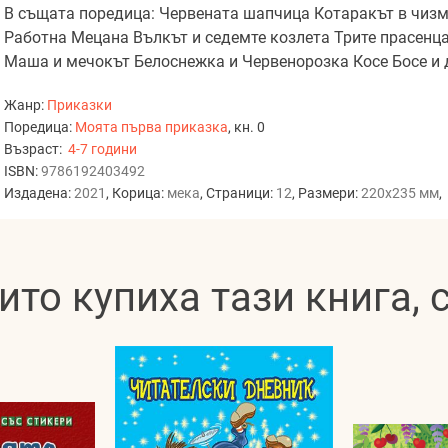
В същата поредица: Червената шапчица Котаракът в чиз
Работна Мецана Вълкът и седемте козлета Трите прасен
Маша и мечокът Белоснежка и Червенорозка Косе Босе и 
Жанр:
Приказки
Поредица:
Моята първа приказка
, кн. 0
Възраст:
4-7 години
ISBN:
9786192403492
Издадена:
2021
, Корица:
мека
, Страници:
12
, Размери:
220x235 мм
,
ито купиха тази книга,