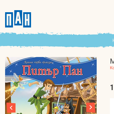
М
К
1