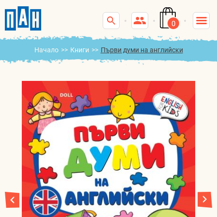
0
Начало
>>
Книги
>>
Първи думи на английски