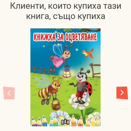
Клиенти, които купиха тази
книга, също купиха