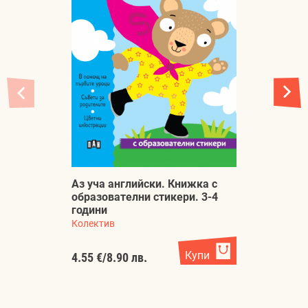
Аз уча английски. Книжка с
А
образователни стикери. 3-4
о
години
г
Колектив
Ко
Купи
4.55 €
/
8.90 лв.
4.