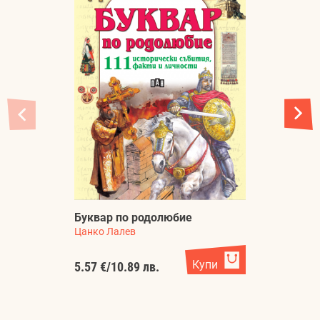
Буквар по родолюбие
Б
Цанко Лалев
С
Купи
5.57 €
/
10.89 лв.
1.