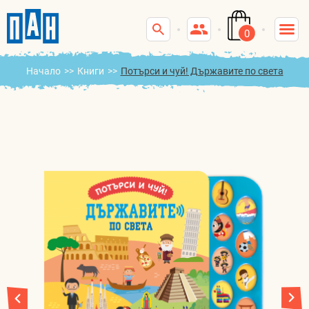
0
Начало
>>
Книги
>>
Потърси и чуй! Държавите по света