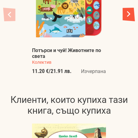
Потърси и чуй! Животните по
М
света
Ж
Колектив
Ко
11.20 €
/
21.91 лв.
11
Изчерпана
Клиенти, които купиха тази
книга, също купиха