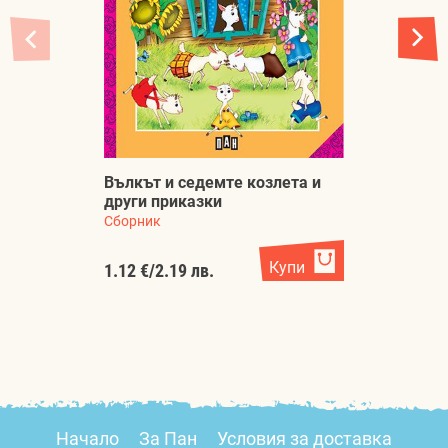
Вълкът и седемте козлета и
5
други приказки
г
Сборник
Ко
Купи
1.12 €
/
2.19 лв.
1.
Начало
За Пан
Условия за доставка