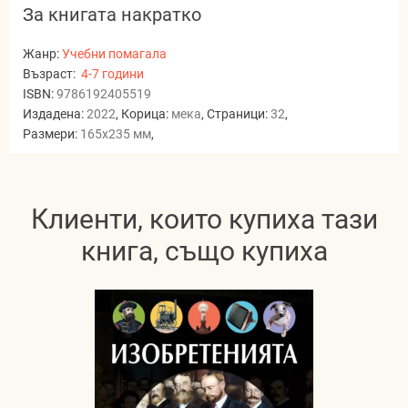
За книгата накратко
Жанр:
Учебни помагала
Възраст:
4-7 години
ISBN:
9786192405519
Издадена:
2022
, Корица:
мека
, Страници:
32
,
Размери:
165x235 мм
,
Клиенти, които купиха тази
книга, също купиха