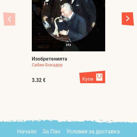
Изобретенията
Сабин Бокадор
М
Ан
Купи
3.32 €
1.
Начало
За Пан
Условия за доставка