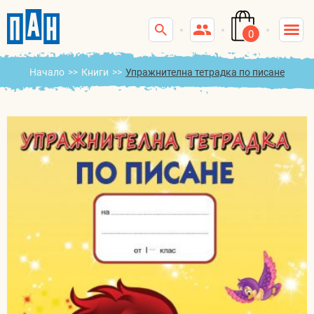
0
Начало
>>
Книги
>>
Упражнителна тетрадка по писане