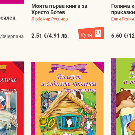
Моята първа книга за
Голяма к
Христо Ботев
приказки
осилек
Любомир Русанов
Елин Пелин
2.51 €
/
4.91 лв.
Купи
6.60 €
/
12
Изчерпана