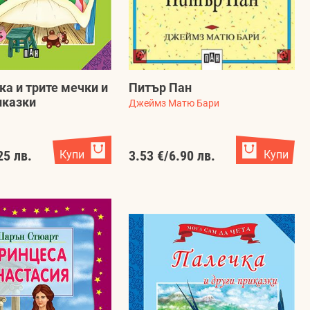
ка и трите мечки и
Питър Пан
иказки
Джеймз Матю Бари
25 лв.
Купи
3.53 €
/
6.90 лв.
Купи