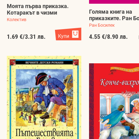
Моята първа приказка.
Голяма книга на
Котаракът в чизми
приказките. Ран Б
Колектив
Ран Босилек
1.69 €
/
3.31 лв.
Купи
4.55 €
/
8.90 лв.