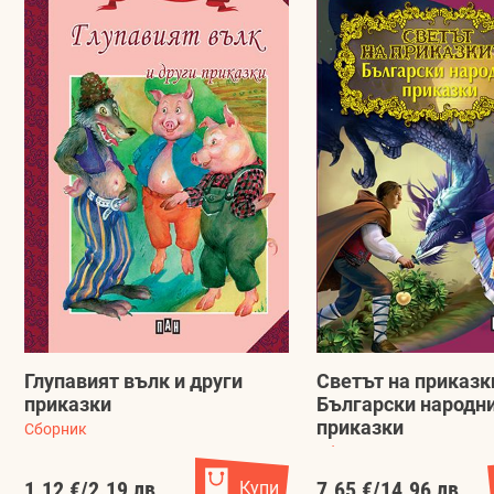
Глупавият вълк и други
Светът на приказк
приказки
Български народн
приказки
Сборник
Сборник
1.12 €
/
2.19 лв.
Купи
7.65 €
/
14.96 лв.