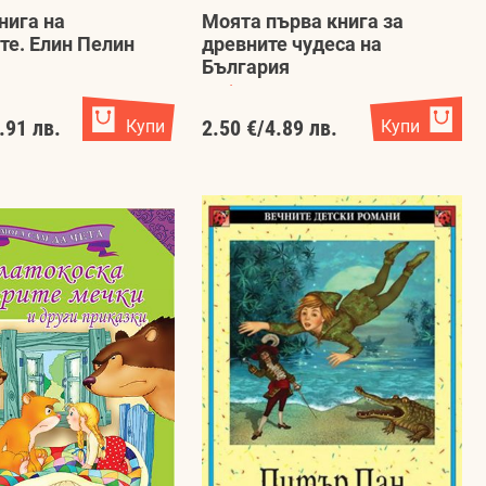
нига на
Моята първа книга за
те. Елин Пелин
древните чудеса на
България
Любомир Русанов
.91 лв.
Купи
2.50 €
/
4.89 лв.
Купи