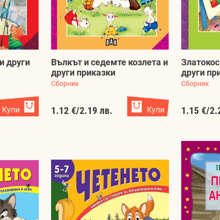
и други
Вълкът и седемте козлета и
Златокос
други приказки
други пр
Сборник
Сборник
Купи
1.12 €
/
2.19 лв.
Купи
1.15 €
/
2.