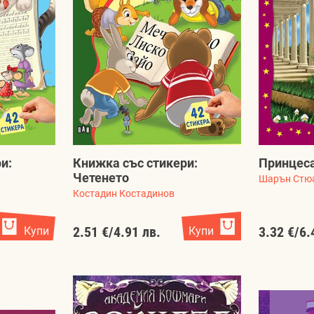
и:
Книжка със стикери:
Принцеса
Четенето
Шарън Стю
Костадин Костадинов
Купи
2.51 €
/
4.91 лв.
Купи
3.32 €
/
6.