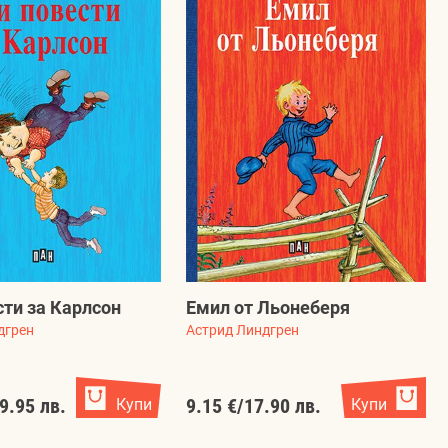
сти за Карлсон
Емил от Льонеберя
дгрен
Астрид Линдгрен
9.95 лв.
Купи
9.15 €
/
17.90 лв.
Купи