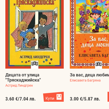
Децата от улица
За вас, деца люби
"Тряскаджийска"
Елисавета Багряна
Астрид Линдгрен
3.60 €
/
7.04 лв.
Купи
3.00 €
/
5.87 лв.