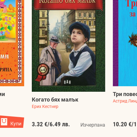
ми
Три пове
Когато бях малък
Астрид Лин
Ерих Кестнер
Купи
3.32 €
/
6.49 лв.
10.20 €
/
1
Изчерпана