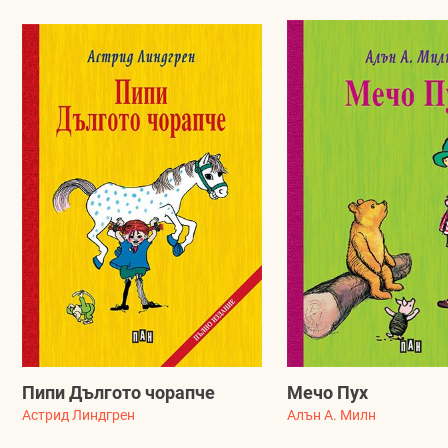
Пипи Дългото чорапче
Мечо Пух
Астрид Линдгрен
Алън А. Милн