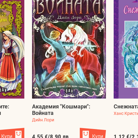
ите:
Академия "Кошмари":
Снежнат
и
Войната
Ханс Крист
Дийн Лори
Купи
4.55 €
/
8.90 лв.
Купи
1.12 €
/
2.