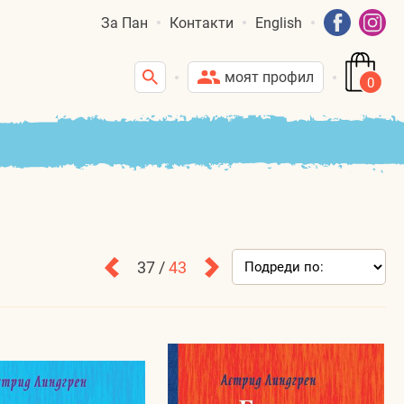
За Пан
Контакти
English
моят профил
0
37 /
43