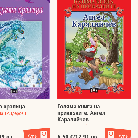
а кралица
Голяма книга на
приказките. Ангел
иан Андерсен
Каралийчев
Ангел Каралийчев
19 лв.
Купи
6.60 €
/
12.91 лв.
Купи