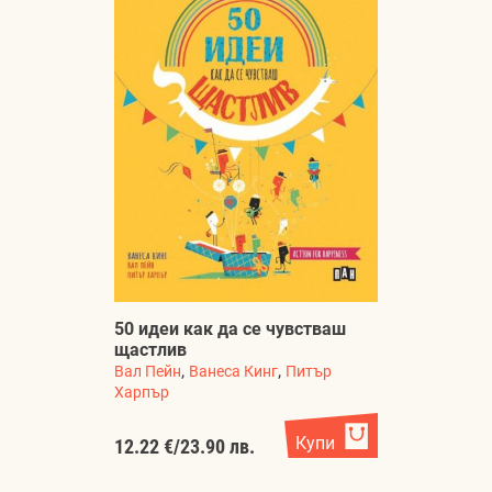
50 идеи как да се чувстваш
щастлив
,
,
Вал Пейн
Ванеса Кинг
Питър
Харпър
Купи
12.22 €
/
23.90 лв.