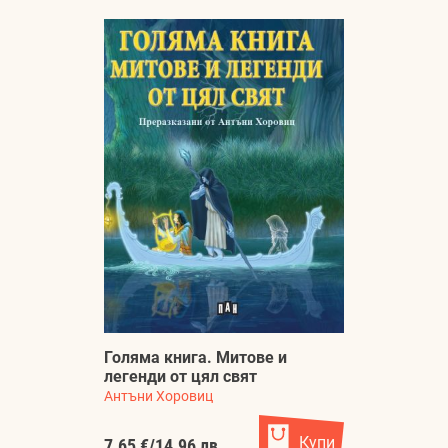
Голяма книга. Митове и
легенди от цял свят
Антъни Хоровиц
Купи
7.65 €
/
14.96 лв.