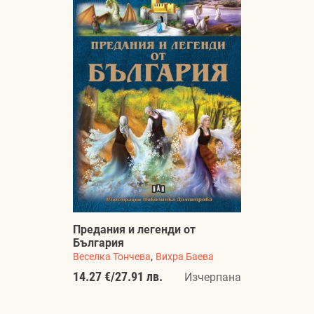
Предания и легенди от
България
,
Веселка Тончева
Вихра Баева
14.27 €
/
27.91 лв.
Изчерпана