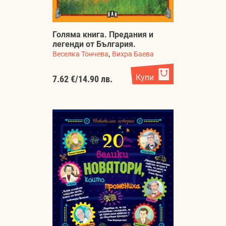
Голяма книга. Предания и
легенди от България.
,
Веселка Тончева
Вихра Баева
Купи
7.62 €
/
14.90 лв.