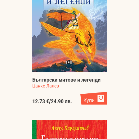
Български митове и легенди
Цанко Лалев
Купи
12.73 €
/
24.90 лв.