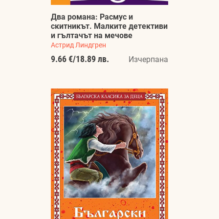
Два романа: Расмус и
скитникът. Малките детективи
и гълтачът на мечове
Астрид Линдгрен
9.66 €
/
18.89 лв.
Изчерпана