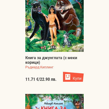
Книга за джунглата (с меки
корици)
Ръдиард Киплинг
Купи
11.71 €
/
22.90 лв.