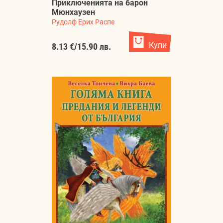
Приключенията на барон
Мюнхаузен
Рудолф Ерих Распе
Купи
8.13 €
/
15.90 лв.