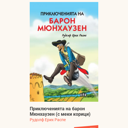
Приключенията на барон
Мюнхаузен (с меки корици)
Рудолф Ерих Распе