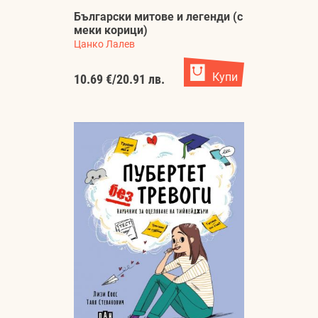
Български митове и легенди (с
меки корици)
Цанко Лалев
Купи
10.69 €
/
20.91 лв.